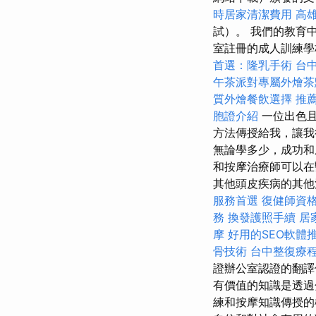
時居家清潔費用
高
試）。 我們的教育
室註冊的成人訓練
首選：隆乳手術
台
午茶派對專屬外燴茶
質外燴餐飲選擇
推
胞證介紹
一位出色
方法傳授給我，讓我
無論學多少，成功和
和按摩治療師可以在
其他頭皮疾病的其他
服務首選
復健師資
務
換發護照手續
居
摩
好用的SEO軟體
骨技術
台中整復療
證辦公室認證的翻譯
有價值的知識是透過
練和按摩知識傳授的