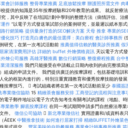
專業會計師服務
整骨專業推薦
足底放鬆按摩
辦護照所需文件
肉
校提供的知識是35年按摩經驗和20年教育的成果。 就反射療法
研究，其中反映了在培訓計劃中學到的整體方法（病情評估、治
何運作
”以電子方式發送筆試部分的案例研究，並最遲以紙本形式
網路行銷策略
提供量身打造的SEO解決方案
天母 推拿
專業的SE
擎優化技巧
打造亮白膚色的最佳選擇：美白療程
會計師事務所
(
案例研究，在第一次考試活動前
推薦值得信賴的醫美診所推薦
假
居家清潔費用評估
詳細的 buffet 外燴價格資訊
天以電子方式發
業外燴公司服務
高雄牙醫推薦
數位行銷策略
整復療程推薦
台中
專業清潔服務
我們只能接受在申請截止日期內收到的由完整填寫
）組成的申請文件。 我們提供廣泛的按摩課程，包括基礎培訓和
人化的框架內進行的，特別注重實踐教育和優秀按摩技能的發展
按摩技巧。  考試組織者將在第一次考試活動前至少​​
泰國簽
法專業徵信協助
15
精緻茶會服務安排
工商登記的流程與注意事
的電子郵件地址以電子方式告知考生有關考試的課程（地點、
筋專業教學
腳底按摩課程
在同一考試期間申請多門自然療法專業
請文件。
徵信公司協助

新北專業徵信社
實用證書和/或資料表
（ÁEEK
中醫推拿技術
如何進行居家打掃
精緻BUFFET外燴菜
文件形式提交。
豐富美味的自助餐服務
專業會計師事務所推薦
苗