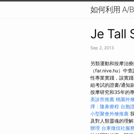
如何利用 A/B
Je Tall
Sep 2, 2013
另類運動和按摩治療師訓
（far.nive.hu）
性專業實踐，該實踐
組考試的證書/通知
按摩研究和35年的
美診所推薦
桃園外
擇：隆鼻療程
台胞
小型聚會外燴推薦
我
及對人類靈魂的理
辦理
台東徵信社服