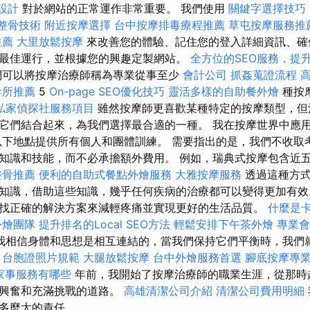
 設計
對於網站的正常運作非常重要。 我們使用
關鍵字選擇技巧
整骨技術
附近按摩選擇
台中按摩排毒療程推薦
草屯按摩服務推
推薦
大里放鬆按摩
來改善您的體驗、記住您的登入詳細資訊、確
最佳運行，並根據您的興趣定製網站。
全方位的SEO服務，提
們可以將按摩治療師稱為專業從事至少
會計公司
抓姦蒐證流程
診所推薦
5
On-page SEO優化技巧
靈活多樣的自助餐外燴
種按
私家偵探社服務項目
雖然按摩師更喜歡某種特定的按摩類型，但
它們結合起來，為我們選擇最合適的一種。 我在按摩世界中應
以下地點提供所有個人和團體訓練。 需要指出的是，我們不收取
知識和技能，而不必承擔額外費用。 例如，瑞典式按摩包含近
整骨推薦
便利的自助式餐點外燴服務
大雅按摩服務
透過這種方
知識，借助這些知識，幾乎任何疾病的治療都可以變得更加有
找正確的解決方案來減輕疼痛並實現更好的生活品質。
什麼是
外燴團隊
提升排名的Local SEO方法
輕鬆安排下午茶外燴
專業會
我相信身體和思想是相互連結的，當我們保持它們平衡時，我們
。
台胞證照片規範
大腿放鬆按摩
台中外燴服務首選
腳底按摩專
家事服務有哪些
年前，我開始了按摩治療師的職業生涯，從那時
人興奮和充滿挑戰的道路。
高雄清潔公司介紹
清潔公司費用明細
多麼大的責任。