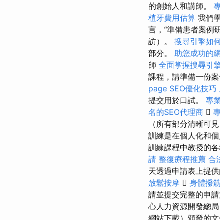
的創始人和講師。
植牙費用估算
我們學
言，“準備患者案例
訪）。
搜尋引擎如
部分。
助您成功的
師
全面掌握搜尋引
課程，請準備一份
page SEO優化技巧
提交用於口試。
專
名的SEO代理商

（所有部分清晰可見
訓練是在個人化和個
訓練課程中教授的各種
請
整復療程推薦
合
天透過申請表上提供
放鬆按摩

身體撥
請並提交完整的申
心人力資源開發總局
網站下載）頒發的