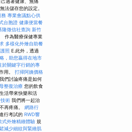
自己過著健康、無痛
將無法儲存您的設定。
服務
專業會議點心供
式台胞證
健康便當餐
基隆徵信社查詢
新竹
。 作為醫療保健專業
求
多樣化外燴自助餐
辦護照
E.此外，透過
策略，助您贏得在地市
注於關鍵字行銷的專
和作用。
打掃阿姨價格
，我們討論疼痛是如何
母整復治療
您的飲食
生活帶來快樂和活
骨技術
我們將一起治
能不再疼痛。
網路行
進行考試的
RWD響
歐式外燴精緻體驗
規
鬆減少細紋與緊緻肌