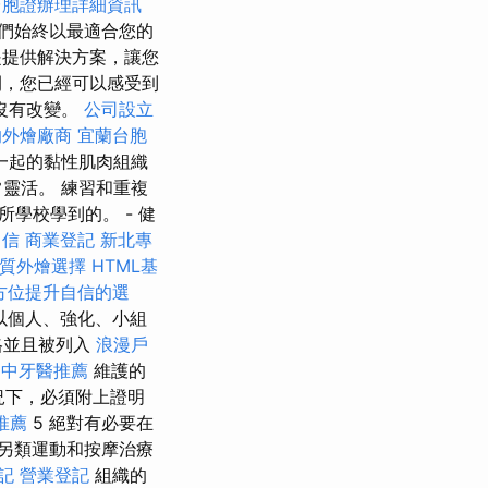
台胞證辦理詳細資訊
們始終以最適合您的
提供解決方案，讓您
，您已經可以感受到
沒有改變。
公司設立
的外燴廠商
宜蘭台胞
一起的黏性肌肉組織
靈活。 練習和重複
學校學到的。 - 健
自信
商業登記
新北專
質外燴選擇
HTML基
方位提升自信的選
以個人、強化、小組
格並且被列入
浪漫戶
台中牙醫推薦
維護的
況下，必須附上證明
推薦
5 絕對有必要在
另類運動和按摩治療
記
營業登記
組織的