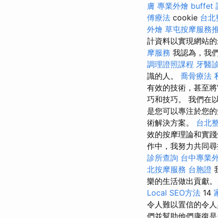
膚
專業外燴 buffet
傅療法
cookie
台北
外燴
草屯按摩服務
計資料以實現網站的
摩服務
我認為，我
調理證照課程
牙醫
識的人。
喬骨療法
有效的技術，甚至將
巧和技巧。 我們在
是您可以專注於您的
術解決方案。
台北
效的按摩理論和實踐
作中，我努力共同尋
診所查詢
台中專業
北按摩服務
台胞證
樂的生活做出貢獻
Local SEO方法
14
令人難以置信的令
們並幫助他們康復是