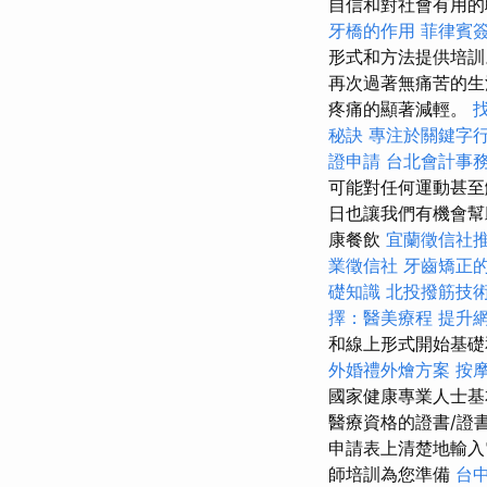
自信和對社會有用
牙橋的作用
菲律賓
形式和方法提供培
再次過著無痛苦的
疼痛的顯著減輕。
秘訣
專注於關鍵字
證申請
台北會計事
可能對任何運動甚至
日也讓我們有機會幫
康餐飲
宜蘭徵信社
業徵信社
牙齒矯正
礎知識
北投撥筋技
擇：醫美療程
提升網
和線上形式開始基礎
外婚禮外燴方案
按
國家健康專業人士基
醫療資格的證書/證
申請表上清楚地輸入
師培訓為您準備
台