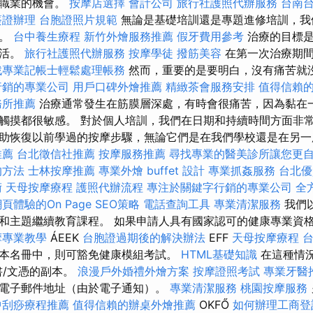
的職業的機會。
按摩店選擇
會計公司
旅行社護照代辦服務
台南
簽證辦理
台胞證照片規範
無論是基礎培訓還是專題進修培訓，我
訓。
台中養生療程
新竹外燴服務推薦
假牙費用參考
治療的目標是
生活。
旅行社護照代辦服務
按摩學徒
撥筋美容
在第一次治療期間
找專業記帳士輕鬆處理帳務
然而，重要的是要明白，沒有痛苦就
行銷的專業公司
用戶口碑外燴推薦
精緻茶會服務安排
值得信賴
務所推薦
治療通常發生在筋膜層深處，有時會很痛苦，因為黏在
觸摸都很敏感。 對於個人培訓，我們在日期和持續時間方面非常
助恢復以前學過的按摩步驟，無論它們是在我們學校還是在另一所
推薦
台北徵信社推薦
按摩服務推薦
尋找專業的醫美診所讓您更
的方法
士林按摩推薦
專業外燴 buffet 設計
專業抓姦服務
台北優
術
天母按摩療程
護照代辦流程
專注於關鍵字行銷的專業公司
全
頁體驗的On Page SEO策略
電話查詢工具
專業清潔服務
我們
和主題繼續教育課程。 如果申請人具有國家認可的健康專業資
摩專業教學
ÁEEK
台胞證過期後的解決辦法
EFF
天母按摩療程
本名冊中，則可豁免健康模組考試。
HTML基礎知識
在這種情
書/文憑的副本。
浪漫戶外婚禮外燴方案
按摩證照考試
專業牙醫
電子郵件地址（由於電子通知）。
專業清潔服務
桃園按摩服務
中刮痧療程推薦
值得信賴的辦桌外燴推薦
OKFŐ
如何辦理工商登