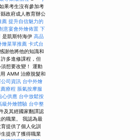
如果考生沒有參加考
縣政府成人教育辦公
推薦
提升自信魅力的
創意宴會外燴佈置
下
南
是凱斯特海伊
高品
外燴菜單推薦
卡式台
感謝他將他的知識和
了許多進修課程，但
須想要改變！ 運動
 AMM 治療脫髮和
探公司資訊
台中外燴
推薦療程
脹氣按摩服
點心供應
台中放鬆按
高級外燴體驗
台中整
件及其經國家翻譯認
的職業。 我認為最
教育提供了個人化訓
學生提供了獲得職業