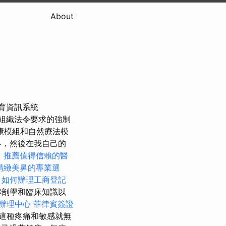
About
人教育資訊系統
組織法令要求的強制
康模組和自然療法模
界，然後在我自己的
。
推薦值得信賴的醫
精緻美鼻的專業選
色
如何辦理工商登記
解剖學和臨床知識以
辦理中心
菲律賓簽證
這種疼痛和敏感就無