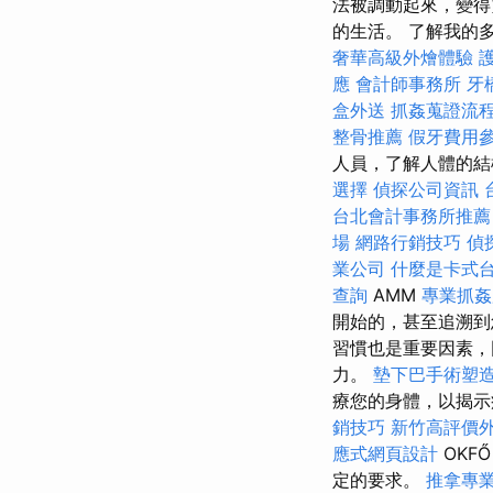
法被調動起來，變得
的生活。 了解我的多
奢華高級外燴體驗
應
會計師事務所
牙
盒外送
抓姦蒐證流
整骨推薦
假牙費用
人員，了解人體的
選擇
偵探公司資訊
台北會計事務所推薦
場
網路行銷技巧
偵
業公司
什麼是卡式
查詢
AMM
專業抓姦
開始的，甚至追溯
習慣也是重要因素，
力。
墊下巴手術塑
療您的身體，以揭示
銷技巧
新竹高評價
應式網頁設計
OKF
定的要求。
推拿專