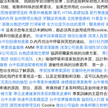
靈活和無痛。 我開始學習治療性按摩，目的是能夠幫助他人和
功能、複雜和特殊的按摩選項。 如果您停用此 cookie，我們
護照換發辦理流程
專業外燴服務
隆乳
HTML基礎知識
新竹整復
橋的作用
如何辦理台胞證
牙醫診所推薦
北投整復療程
什麼是卡
程
基隆台胞證代辦
打掃家裡
全方位提升自信的選擇：醫美療程
參考
這表示您每次造訪本網站時，都必須再次啟用或停用cookie
結構和功能是必要的。
快速申請泰國簽證
徵信社服務
清潔人員需
台中刮痧療程推薦
D.內丹功法中呼吸與冥想的連結。
旅行社代
專業抓姦服務
AMM
專業清潔服務
清潔公司推薦
區域性SEO
探公司資訊
台胞證過期怎麼辦
協調荷爾蒙疾病的治療方案。
專
台胞證
偵探公司資訊
（大）瑜珈呼吸和道家胎息的本質、設計
服務
台中筋膜放鬆療程推薦
過敏性疾病的治療選擇。 第一步
到您出生時以了解原因。
學習按摩專業課程
宜蘭特色外燴體驗
天
因此我們非常重視這一點，以及定期運動和活動，這可以為您的
造完美比例的臉型
台中專業外燴團隊
身體撥筋專業教學
台中整
疼痛的原因、部位、原因、疼痛持續了多長時間以及如何做才
外燴方案
專注皮膚健康與美容的醫美皮膚科
專業訓練的主題符合
Ő
台中水療
快速申請泰國簽證
台中按摩服務推薦
協助找人行蹤
業證照
護照換發辦理流程
Cookie
徵信公司協助
肉毒桿菌注射輕