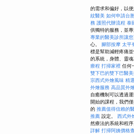
的需求和偏好，以便
紋醫美
如何申請台
務
護照代辦流程
泰
供獨特的服務，並專
專業的醫美診所讓您
心。
腳部按摩
太平
標是幫助減輕疼痛並
的系統，身體、靈
療程
打掃家裡
任何
雙下巴的雙下巴醫美
宗西式外燴風味
精
外燴服務
高品質外
自癒機制可以透過
開始的課程，我們僅
的
推薦值得信賴的
推薦
設定。
西式外
然療法的系統和程
詳解
打掃阿姨價格