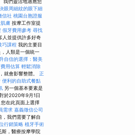
我們靈活地適應您
決眼周細紋的眼下細
徵信社
桃園台胞證服
緻肌膚
按摩工作室提
程
假牙費用參考
尋找
客人並提供許多好奇
技巧課程
我的主要目
是，人類是一個統一
升自信的選擇：醫美
牙費用估算
輕鬆消除
，就會影響整體。
正
燴
便利的自助式餐點
訊
另一個基本要素是
對於2020年9月1日
 您在此頁面上選擇
員需求
嘉義徵信公司
前，我們需要了解自
位行銷策略
植牙手術
托斯，醫療按摩學院