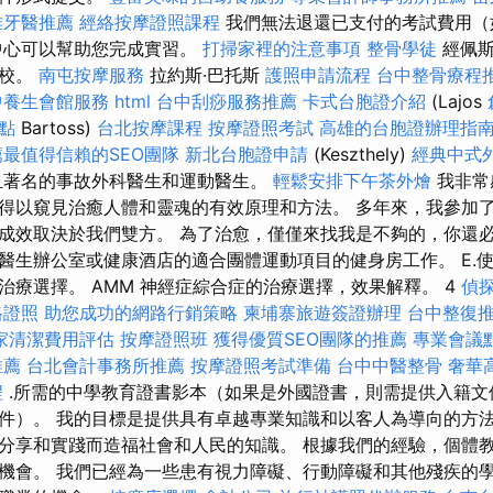
雄牙醫推薦
經絡按摩證照課程
我們無法退還已支付的考試費用（
中心可以幫助您完成實習。
打掃家裡的注意事項
整骨學徒
經佩斯
學校。
南屯按摩服務
拉約斯·巴托斯
護照申請流程
台中整骨療程
中養生會館服務
html
台中刮痧服務推薦
卡式台胞證介紹
(Lajos
點
Bartoss)
台北按摩課程
按摩證照考試
高雄的台胞證辦理指
薦最值得信賴的SEO團隊
新北台胞證申請
(Keszthely)
經典中式
且著名的事故外科醫生和運動醫生。
輕鬆安排下午茶外燴
我非常
得以窺見治癒人體和靈魂的有效原理和方法。 多年來，我參加
成效取決於我們雙方。 為了治愈，僅僅來找我是不夠的，你還必
醫生辦公室或健康酒店的適合團體運動項目的健身房工作。 E.使用
治療選擇。 AMM 神經症綜合症的治療選擇，效果解釋。 4
偵
格證照
助您成功的網路行銷策略
柬埔寨旅遊簽證辦理
台中整復
家清潔費用評估
按摩證照班
獲得優質SEO團隊的推薦
專業會議
推薦
台北會計事務所推薦
按摩證照考試準備
台中中醫整骨
奢華
程
.所需的中學教育證書影本（如果是外國證書，則需提供入籍文
件）。 我的目標是提供具有卓越專業知識和以客人為導向的方法
分享和實踐而造福社會和人民的知識。 根據我們的經驗，個體
機會。 我們已經為一些患有視力障礙、行動障礙和其他殘疾的