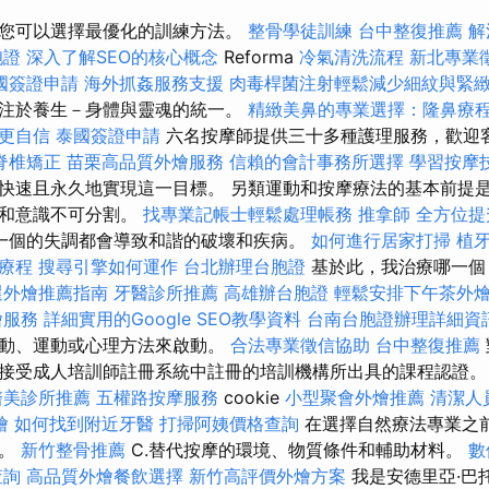
您可以選擇最優化的訓練方法。
整骨學徒訓練
台中整復推薦
解
胞證
深入了解SEO的核心概念
Reforma
冷氣清洗流程
新北專業
國簽證申請
海外抓姦服務支援
肉毒桿菌注射輕鬆減少細紋與緊
注於養生－身體與靈魂的統一。
精緻美鼻的專業選擇：隆鼻療
更自信
泰國簽證申請
六名按摩師提供三十多種護理服務，歡迎
脊椎矯正
苗栗高品質外燴服務
信賴的會計事務所選擇
學習按摩
快速且永久地實現這一目標。 另類運動和按摩療法的基本前提
魂和意識不可分割。
找專業記帳士輕鬆處理帳務
推拿師
全方位提
一個的失調都會導致和諧的破壞和疾病。
如何進行居家打掃
植
療程
搜尋引擎如何運作
台北辦理台胞證
基於此，我治療哪一個
選外燴推薦指南
牙醫診所推薦
高雄辦台胞證
輕鬆安排下午茶外
燴服務
詳細實用的Google SEO教學資料
台南台胞證辦理詳細資
運動、運動或心理方法來啟動。
合法專業徵信協助
台中整復推薦
接受成人培訓師註冊系統中註冊的培訓機構所出具的課程認證。
醫美診所推薦
五權路按摩服務
cookie
小型聚會外燴推薦
清潔人
燴
如何找到附近牙醫
打掃阿姨價格查詢
在選擇自然療法專業之
序。
新竹整骨推薦
C.替代按摩的環境、物質條件和輔助材料。
數
查詢
高品質外燴餐飲選擇
新竹高評價外燴方案
我是安德里亞·巴