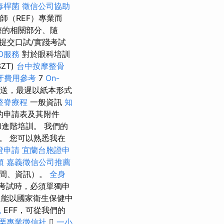
毒桿菌
徵信公司協助
師（REF）專業而
療的相關部分、隨
提交口試/實踐考試
O服務
對於眼科培訓
SZT)
台中按摩整骨
牙費用參考
7
On-
送，最遲以紙本形式
整脊療程
一般資訊
知
的申請表及其附件
進階培訓。 我們的
。 您可以熟悉我在
證申請
宜蘭台胞證申
項
嘉義徵信公司推薦
時間、資訊）。
全身
考試時，必須單獨申
只能以國家衛生保健中
色
EFF，可從我們的
栗專業徵信社

一小