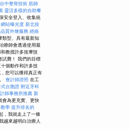
台中整骨技術
筋師
薦
靈活多樣的自助餐
保安全登入、收集統
升網站曝光度
新北按
高品質外燴服務
經絡
摩類型、具有最新知
治療師會透過使用最
用和教授許多按摩技
考試費！ 我們的目標
五十個動作和許多技
式，您可以獲得真正有
效。
會計師證照
在工
卡式台胞證
附近牙科
計師事務所推薦
新
就會為更充實、更快
業教學
提升排名的
起，我就走上了一條
我越來越明白治療人