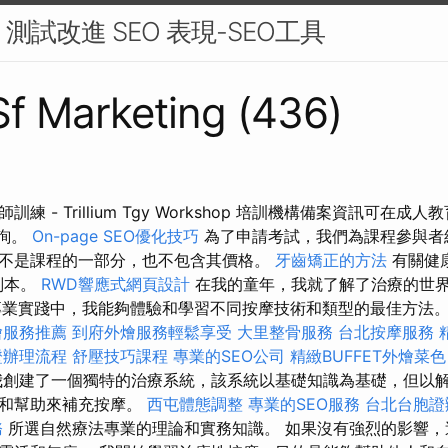
 測試改進 SEO 表現-SEO工具
 Sf Marketing (436)
練 - Trillium Tgy Workshop 培訓機構備案資訊可在成
中查詢。
On-page SEO優化技巧
為了申請考試，我們為課程參與者
不是課程的一部分，也不包含其價格。
牙齒矯正的方法
有關健
副本。
RWD響應式網頁設計
在我的童年，我就了解了治療的世
專業實踐中，我能夠體驗和學習不同按摩技術和類型的最佳方法
燴服務推薦
到府外燴服務輕鬆享受
大里整骨服務
台北按摩服務
證辦理流程
舒壓技巧課程
專業的SEO公司
精緻BUFFET外燴菜
創建了一個獨特的治療系統，該系統以基礎知識為基礎，但以
解和幫助來補充按摩。
西屯體態調整
專業的SEO服務
台北台胞證
務
所選自然療法專業的理論和實務知識。 如果沒有強烈的影響，