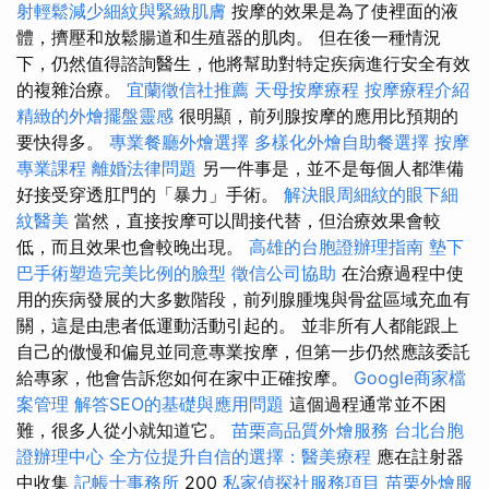
射輕鬆減少細紋與緊緻肌膚
按摩的效果是為了使裡面的液
體，擠壓和放鬆腸道和生殖器的肌肉。 但在後一種情況
下，仍然值得諮詢醫生，他將幫助對特定疾病進行安全有效
的複雜治療。
宜蘭徵信社推薦
天母按摩療程
按摩療程介紹
精緻的外燴擺盤靈感
很明顯，前列腺按摩的應用比預期的
要快得多。
專業餐廳外燴選擇
多樣化外燴自助餐選擇
按摩
專業課程
離婚法律問題
另一件事是，並不是每個人都準備
好接受穿透肛門的「暴力」手術。
解決眼周細紋的眼下細
紋醫美
當然，直接按摩可以間接代替，但治療效果會較
低，而且效果也會較晚出現。
高雄的台胞證辦理指南
墊下
巴手術塑造完美比例的臉型
徵信公司協助
在治療過程中使
用的疾病發展的大多數階段，前列腺腫塊與骨盆區域充血有
關，這是由患者低運動活動引起的。 並非所有人都能跟上
自己的傲慢和偏見並同意專業按摩，但第一步仍然應該委託
給專家，他會告訴您如何在家中正確按摩。
Google商家檔
案管理
解答SEO的基礎與應用問題
這個過程通常並不困
難，很多人從小就知道它。
苗栗高品質外燴服務
台北台胞
證辦理中心
全方位提升自信的選擇：醫美療程
應在註射器
中收集
記帳士事務所
200
私家偵探社服務項目
苗栗外燴服