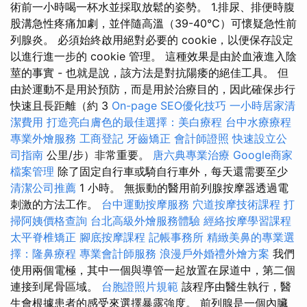
術前一小時喝一杯水並採取放鬆的姿勢。 1.排尿、排便時腹
股溝急性疼痛加劇，並伴隨高溫（39-40℃）可懷疑急性前
列腺炎。 必須始終啟用絕對必要的 cookie，以便保存設定
以進行進一步的 cookie 管理。 這種效果是由於血液進入陰
莖的事實 - 也就是說，該方法是對抗陽痿的絕佳工具。 但
由於運動不是用於預防，而是用於治療目的，因此確保步行
快速且長距離（約 3
On-page SEO優化技巧
一小時居家清
潔費用
打造亮白膚色的最佳選擇：美白療程
台中水療療程
專業外燴服務
工商登記
牙齒矯正
會計師證照
快速設立公
司指南
公里/步）非常重要。
唐六典專業治療
Google商家
檔案管理
除了固定自行車或騎自行車外，每天還需要至少
清潔公司推薦
1 小時。 無振動的醫用前列腺按摩器透過電
刺激的方法工作。
台中運動按摩服務
穴道按摩技術課程
打
掃阿姨價格查詢
台北高級外燴服務體驗
經絡按摩學習課程
太平脊椎矯正
腳底按摩課程
記帳事務所
精緻美鼻的專業選
擇：隆鼻療程
專業會計師服務
浪漫戶外婚禮外燴方案
我們
使用兩個電極，其中一個與導管一起放置在尿道中，第二個
連接到尾骨區域。
台胞證照片規範
該程序由醫生執行，醫
生會根據患者的感受來選擇暴露強度。 前列腺是一個內臟