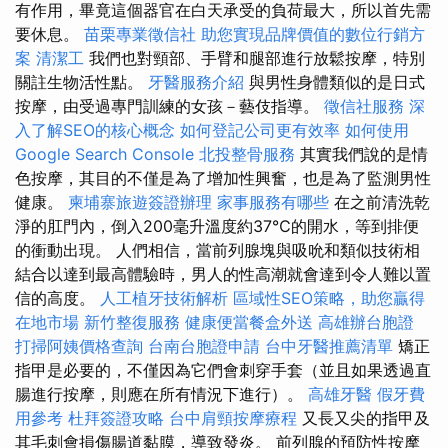
有作用，畢竟這個器官在白天承受的負荷最大，所以首先需
要休息。
苗栗專業徵信社
助您實現品牌價值的數位行銷方
案
清潔工
我們也對頸部、手臂和腿部進行放鬆按摩，特別
關註生物活性點。
牙醫服務介紹
與男性身體類似的是日式
按摩，由受過專門訓練的女孩－藝伎指導。
徵信社服務
深
入了解SEO的核心概念
如何登記公司更有效率
如何使用
Google Search Console
北投整骨服務
其實我們說的是情
色按摩，其目的不僅是為了增加性興奮，也是為了監測男性
健康。
柬埔寨旅遊簽證辦理
家事服務有哪些
在之前清洗乾
淨的肛門內，倒入200毫升溫度約37℃的開水，等到排便
的衝動出現。 人們相信，當前列腺塊與吸吮和類似技術相
結合以達到最高體驗時，男人的性高潮就會達到令人難以置
信的高度。
人工植牙技術解析
區域性SEO策略，助您贏得
在地市場
新竹整復服務
健康便當餐盒外送
高雄辦台胞證
打掃阿姨價格查詢
台南台胞證申請
台中牙醫推薦清單
矯正
指甲是必要的，不僅因為它們會刺穿手套（並且如果透過直
腸進行按摩，則應在所有情況下進行）。
高雄牙醫
假牙費
用參考
杜拜簽證攻略
台中肩頸按摩療程
又長又尖的指甲及
其毛刺會損傷腸道黏膜，導致發炎。 前列腺的預防性按摩