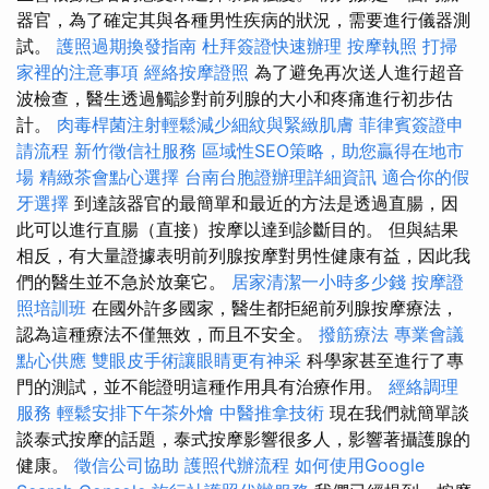
器官，為了確定其與各種男性疾病的狀況，需要進行儀器測
試。
護照過期換發指南
杜拜簽證快速辦理
按摩執照
打掃
家裡的注意事項
經絡按摩證照
為了避免再次送人進行超音
波檢查，醫生透過觸診對前列腺的大小和疼痛進行初步估
計。
肉毒桿菌注射輕鬆減少細紋與緊緻肌膚
菲律賓簽證申
請流程
新竹徵信社服務
區域性SEO策略，助您贏得在地市
場
精緻茶會點心選擇
台南台胞證辦理詳細資訊
適合你的假
牙選擇
到達該器官的最簡單和最近的方法是透過直腸，因
此可以進行直腸（直接）按摩以達到診斷目的。 但與結果
相反，有大量證據表明前列腺按摩對男性健康有益，因此我
們的醫生並不急於放棄它。
居家清潔一小時多少錢
按摩證
照培訓班
在國外許多國家，醫生都拒絕前列腺按摩療法，
認為這種療法不僅無效，而且不安全。
撥筋療法
專業會議
點心供應
雙眼皮手術讓眼睛更有神采
科學家甚至進行了專
門的測試，並不能證明這種作用具有治療作用。
經絡調理
服務
輕鬆安排下午茶外燴
中醫推拿技術
現在我們就簡單談
談泰式按摩的話題，泰式按摩影響很多人，影響著攝護腺的
健康。
徵信公司協助
護照代辦流程
如何使用Google