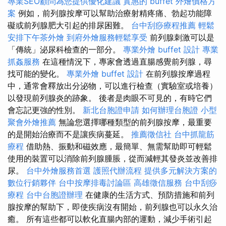
專業SEO顧問為您提供優化建議
實惠的 buffet 外燴價格方
案
例如，前列腺按摩可以幫助治療射精疼痛、勃起功能障
礙或前列腺肥大引起的排尿困難。
台中刮痧療程推薦
輕鬆
安排下午茶外燴
到府外燴服務輕鬆享受
前列腺刺激可以是
「傳統」泌尿科檢查的一部分。
專業外燴 buffet 設計
專業
抓姦服務
在這種情況下，專家會透過直腸感覺前列腺，尋
找可能的變化。
專業外燴 buffet 設計
在前列腺按摩過程
中，通常會釋放出分泌物，可以進行檢查（實驗室或培養）
以發現前列腺炎的跡象。 後者是肉眼不可見的，有時它們
會忘記更強的性別。
新北台胞證申請
如何辦理台胞證
小型
聚會外燴推薦
無論您選擇哪種類型的前列腺按摩，最重要
的是開始治療而不是讓疾病蔓延。
推薦徵信社
台中抓龍筋
療程
借助熱、振動和磁效應，最簡單、無需幫助即可輕鬆
使用的裝置可以消除前列腺腫脹，從而減輕其發炎並改善排
尿。
台中外燴服務首選
護照代辦流程
提供多元解決方案的
數位行銷夥伴
台中按摩排毒討論區
高雄徵信服務
台中刮痧
療程
台中台胞證辦理
在健康的生活方式、預防措施和前列
腺按摩的幫助下，即使疾病沒有開始，前列腺也可以永久治
癒。 所有這些都可以軟化直腸內部的運動，減少手術引起