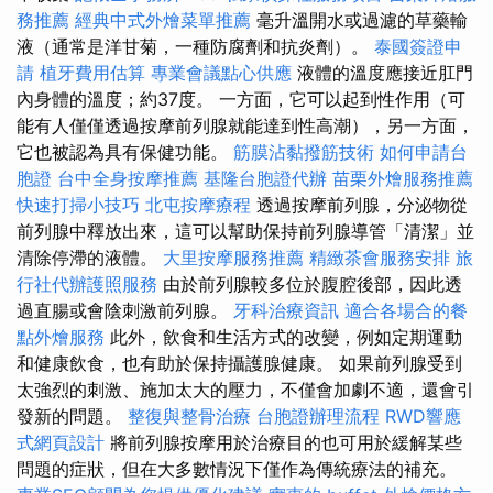
務推薦
經典中式外燴菜單推薦
毫升溫開水或過濾的草藥輸
液（通常是洋甘菊，一種防腐劑和抗炎劑）。
泰國簽證申
請
植牙費用估算
專業會議點心供應
液體的溫度應接近肛門
內身體的溫度；約37度。 一方面，它可以起到性作用（可
能有人僅僅透過按摩前列腺就能達到性高潮），另一方面，
它也被認為具有保健功能。
筋膜沾黏撥筋技術
如何申請台
胞證
台中全身按摩推薦
基隆台胞證代辦
苗栗外燴服務推薦
快速打掃小技巧
北屯按摩療程
透過按摩前列腺，分泌物從
前列腺中釋放出來，這可以幫助保持前列腺導管「清潔」並
清除停滯的液體。
大里按摩服務推薦
精緻茶會服務安排
旅
行社代辦護照服務
由於前列腺較多位於腹腔後部，因此透
過直腸或會陰刺激前列腺。
牙科治療資訊
適合各場合的餐
點外燴服務
此外，飲食和生活方式的改變，例如定期運動
和健康飲食，也有助於保持攝護腺健康。 如果前列腺受到
太強烈的刺激、施加太大的壓力，不僅會加劇不適，還會引
發新的問題。
整復與整骨治療
台胞證辦理流程
RWD響應
式網頁設計
將前列腺按摩用於治療目的也可用於緩解某些
問題的症狀，但在大多數情況下僅作為傳統療法的補充。