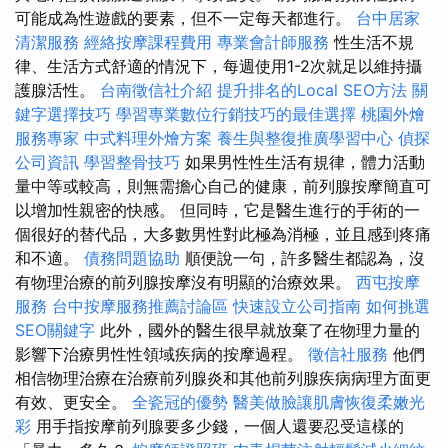
可能成為性遊戲的要素，但不一定每天都進行。
台中居家
清潔服務
經絡按摩課程費用
專業會計師服務
性生活不規
律、生活方式舒適的情況下，每週使用1-2次就足以維持攝
護腺活性。
台南徵信社介紹
提升排名的Local SEO方法
關
鍵字選擇技巧
學習專業數位行銷技巧的最佳選擇
桃園外燴
服務專家
中式料理外燴方案
養生與整復推廣學習中心
偵探
公司資訊
學習整骨技巧
如果男性性生活有規律，體力活動
量中等或較高，則無需擔心自己的健康，前列腺按摩簡直可
以增加性親密的快感。 但同時，它是醫生進行的手術的一
個很好的替代品，大多數男性對此極為消極，並且感到疼痛
和不適。
債務問題協助
順便說一句，許多醫生都認為，沒
有物理治療的前列腺按摩沒有明顯的治療效果。
西屯按摩
服務
台中按摩服務推薦討論區
快速設立公司指南
如何挑選
SEO關鍵字
此外，國外的醫生很早就放棄了在物理力量的
影響下治療男性性領域疾病的按摩過程。
徵信社服務
他們
相信物理治療在治療前列腺炎和其他前列腺疾病病理方面更
有效、更安全。
全瓷冠的優勢
醫美做臉讓肌膚恢復柔嫩光
彩
用手指按摩前列腺要多少錢，一個人還要忍受這樣的