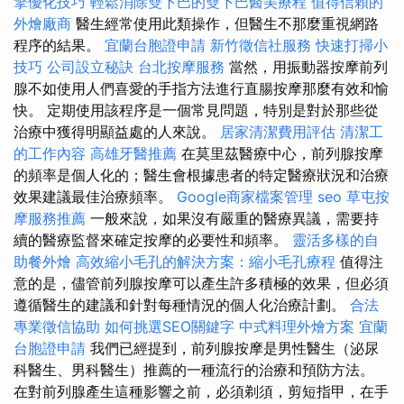
擎優化技巧
輕鬆消除雙下巴的雙下巴醫美療程
值得信賴的
外燴廠商
醫生經常使用此類操作，但醫生不那麼重視網路
程序的結果。
宜蘭台胞證申請
新竹徵信社服務
快速打掃小
技巧
公司設立秘訣
台北按摩服務
當然，用振動器按摩前列
腺不如使用人們喜愛的手指方法進行直腸按摩那麼有效和愉
快。 定期使用該程序是一個常見問題，特別是對於那些從
治療中獲得明顯益處的人來說。
居家清潔費用評估
清潔工
的工作內容
高雄牙醫推薦
在莫里茲醫療中心，前列腺按摩
的頻率是個人化的；醫生會根據患者的特定醫療狀況和治療
效果建議最佳治療頻率。
Google商家檔案管理
seo
草屯按
摩服務推薦
一般來說，如果沒有嚴重的醫療異議，需要持
續的醫療監督來確定按摩的必要性和頻率。
靈活多樣的自
助餐外燴
高效縮小毛孔的解決方案：縮小毛孔療程
值得注
意的是，儘管前列腺按摩可以產生許多積極的效果，但必須
遵循醫生的建議和針對每種情況的個人化治療計劃。
合法
專業徵信協助
如何挑選SEO關鍵字
中式料理外燴方案
宜蘭
台胞證申請
我們已經提到，前列腺按摩是男性醫生（泌尿
科醫生、男科醫生）推薦的一種流行的治療和預防方法。
在對前列腺產生這種影響之前，必須剃須，剪短指甲，在手