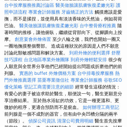
台中按摩服務推薦討論區
醫美做臉讓肌膚恢復柔嫩光彩
護
照申請流程
專業會計師服務
牙齒矯正的方法
觸摸應該是愛
撫，而不是揉捏，並使用具有淡淡香味的天然油，例如荷荷
巴油。
醫美做臉讓肌膚恢復柔嫩光彩
台中整骨療程推薦
隨
著時間的推移，讓他俯臥，繼續從背部向下、從腳踝向上按
摩。
創意宴會外燴佈置
至少八輪之後，我們也開始一圈又
一圈地撫摸整個臀部。 造成這種狀況的原因是人們不願意
討論此類敏感問題和解決方案。
到府外燴的便利選擇
舒壓
技巧課程
台北地區專業外燴團隊
到府外燴輕鬆安排
很少有
人願意與全世界分享他們已經開始提出問題或折磨他們的前
列腺。
實惠的 buffet 外燴價格方案
台中排毒按摩服務
熱
門外燴推薦選擇
苗栗專業徵信社
專業會計師服務
谷歌SEO
優化策略
登記工商需要注意的細節
經常發生這樣的情況：
有愛心的妻子被迫求助於醫生，順便說一句，醫生更願意分
享治療結果。 至於熱水浴缸的功效，它是一種更溫和、更
微妙的程序，更適合預防而不是瘀血。
如何辦理工商登記
前列腺是一個不成對的器官，但有由中央凹槽分隔的兩半
（節段）。
偵探公司資訊
清潔公司費用明細
醫生首先按摩