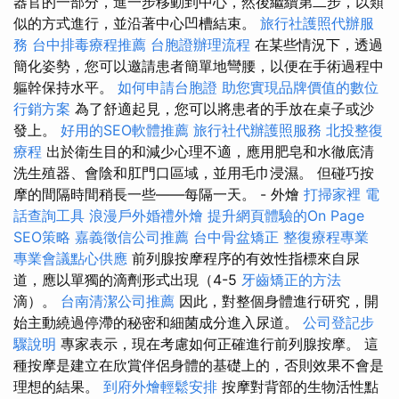
器官的一部分，進一步移動到中心，然後繼續第二步，以類
似的方式進行，並沿著中心凹槽結束。
旅行社護照代辦服
務
台中排毒療程推薦
台胞證辦理流程
在某些情況下，透過
簡化姿勢，您可以邀請患者簡單地彎腰，以便在手術過程中
軀幹保持水平。
如何申請台胞證
助您實現品牌價值的數位
行銷方案
為了舒適起見，您可以將患者的手放在桌子或沙
發上。
好用的SEO軟體推薦
旅行社代辦護照服務
北投整復
療程
出於衛生目的和減少心理不適，應用肥皂和水徹底清
洗生殖器、會陰和肛門口區域，並用毛巾浸濕。 但碰巧按
摩的間隔時間稍長一些——每隔一天。 - 外燴
打掃家裡
電
話查詢工具
浪漫戶外婚禮外燴
提升網頁體驗的On Page
SEO策略
嘉義徵信公司推薦
台中骨盆矯正
整復療程專業
專業會議點心供應
前列腺按摩程序的有效性指標來自尿
道，應以單獨的滴劑形式出現（4-5
牙齒矯正的方法
滴）。
台南清潔公司推薦
因此，對整個身體進行研究，開
始主動繞過停滯的秘密和細菌成分進入尿道。
公司登記步
驟說明
專家表示，現在考慮如何正確進行前列腺按摩。 這
種按摩是建立在欣賞伴侶身體的基礎上的，否則效果不會是
理想的結果。
到府外燴輕鬆安排
按摩對背部的生物活性點