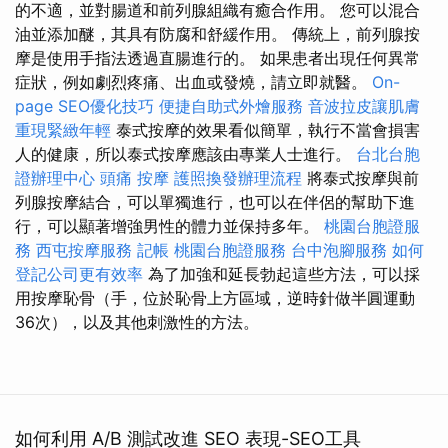
的不適，並對腸道和前列腺組織有癒合作用。 您可以混合
油並添加醚，其具有防腐和舒緩作用。 傳統上，前列腺按
摩是使用手指法透過直腸進行的。 如果患者出現任何異常
症狀，例如劇烈疼痛、出血或發燒，請立即就醫。
On-
page SEO優化技巧
便捷自助式外燴服務
音波拉皮讓肌膚
重現緊緻年輕
泰式按摩的效果看似簡單，執行不當會損害
人的健康，所以泰式按摩應該由專業人士進行。
台北台胞
證辦理中心
頭痛 按摩
護照換發辦理流程
將泰式按摩與前
列腺按摩結合，可以單獨進行，也可以在伴侶的幫助下進
行，可以顯著增強男性的體力並保持多年。
桃園台胞證服
務
西屯按摩服務
記帳
桃園台胞證服務
台中泡腳服務
如何
登記公司更有效率
為了加強和延長勃起這些方法，可以採
用按摩恥骨（手，位於恥骨上方區域，逆時針做半圓運動
36次），以及其他刺激性的方法。
如何利用 A/B 測試改進 SEO 表現-SEO工具