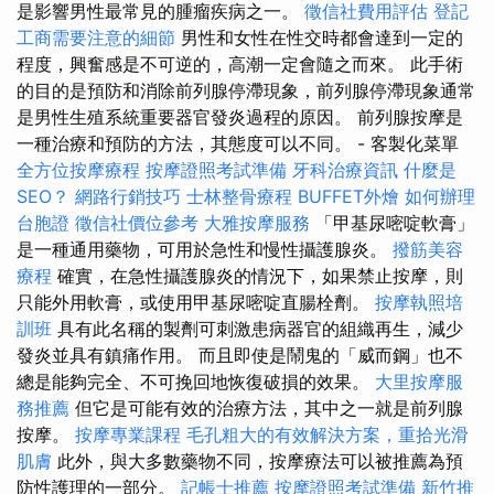
是影響男性最常見的腫瘤疾病之一。
徵信社費用評估
登記
工商需要注意的細節
男性和女性在性交時都會達到一定的
程度，興奮感是不可逆的，高潮一定會隨之而來。 此手術
的目的是預防和消除前列腺停滯現象，前列腺停滯現象通常
是男性生殖系統重要器官發炎過程的原因。 前列腺按摩是
一種治療和預防的方法，其態度可以不同。 - 客製化菜單
全方位按摩療程
按摩證照考試準備
牙科治療資訊
什麼是
SEO？
網路行銷技巧
士林整骨療程
BUFFET外燴
如何辦理
台胞證
徵信社價位參考
大雅按摩服務
「甲基尿嘧啶軟膏」
是一種通用藥物，可用於急性和慢性攝護腺炎。
撥筋美容
療程
確實，在急性攝護腺炎的情況下，如果禁止按摩，則
只能外用軟膏，或使用甲基尿嘧啶直腸栓劑。
按摩執照培
訓班
具有此名稱的製劑可刺激患病器官的組織再生，減少
發炎並具有鎮痛作用。 而且即使是鬧鬼的「威而鋼」也不
總是能夠完全、不可挽回地恢復破損的效果。
大里按摩服
務推薦
但它是可能有效的治療方法，其中之一就是前列腺
按摩。
按摩專業課程
毛孔粗大的有效解決方案，重拾光滑
肌膚
此外，與大多數藥物不同，按摩療法可以被推薦為預
防性護理的一部分。
記帳士推薦
按摩證照考試準備
新竹推