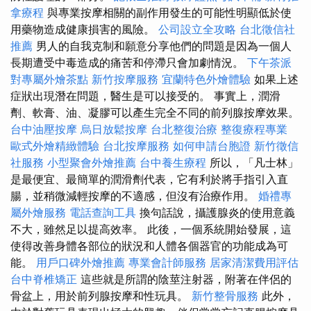
拿療程
與專業按摩相關的副作用發生的可能性明顯低於使
用藥物造成健康損害的風險。
公司設立全攻略
台北徵信社
推薦
男人的自我克制和願意分享他們的問題是因為一個人
長期遭受中毒造成的痛苦和停滯只會加劇情況。
下午茶派
對專屬外燴茶點
新竹按摩服務
宜蘭特色外燴體驗
如果上述
症狀出現潛在問題，醫生是可以接受的。 事實上，潤滑
劑、軟膏、油、凝膠可以產生完全不同的前列腺按摩效果。
台中油壓按摩
烏日放鬆按摩
台北整復治療
整復療程專業
歐式外燴精緻體驗
台北按摩服務
如何申請台胞證
新竹徵信
社服務
小型聚會外燴推薦
台中養生療程
所以，「凡士林」
是最便宜、最簡單的潤滑劑代表，它有利於將手指引入直
腸，並稍微減輕按摩的不適感，但沒有治療作用。
婚禮專
屬外燴服務
電話查詢工具
換句話說，攝護腺炎的使用意義
不大，雖然足以提高效率。 此後，一個系統開始發展，這
使得改善身體各部位的狀況和人體各個器官的功能成為可
能。
用戶口碑外燴推薦
專業會計師服務
居家清潔費用評估
台中脊椎矯正
這些就是所謂的陰莖注射器，附著在伴侶的
骨盆上，用於前列腺按摩和性玩具。
新竹整骨服務
此外，