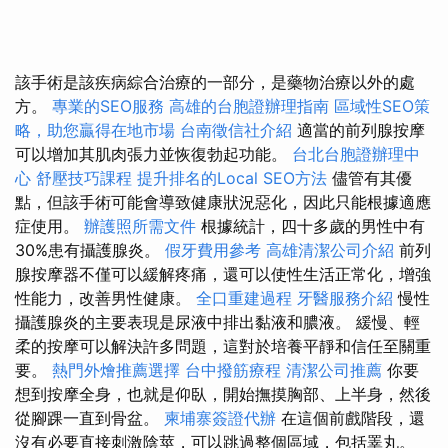
該手術是該疾病綜合治療的一部分，是藥物治療以外的處
方。
專業的SEO服務
高雄的台胞證辦理指南
區域性SEO策
略，助您贏得在地市場
台南徵信社介紹
適當的前列腺按摩
可以增加其肌肉張力並恢復勃起功能。
台北台胞證辦理中
心
舒壓技巧課程
提升排名的Local SEO方法
儘管有其優
點，但該手術可能會導致健康狀況惡化，因此只能根據適應
症使用。
辦護照所需文件
根據統計，四十多歲的男性中有
30%患有攝護腺炎。
假牙費用參考
高雄清潔公司介紹
前列
腺按摩器不僅可以緩解疼痛，還可以使性生活正常化，增強
性能力，改善男性健康。
全口重建過程
牙醫服務介紹
慢性
攝護腺炎的主要表現是尿液中排出黏液和膿液。 緩慢、輕
柔的按摩可以解決許多問題，這對於培養平靜和信任至關重
要。
熱門外燴推薦選擇
台中撥筋療程
清潔公司推薦
你要
想到按摩全身，也就是仰臥，開始撫摸胸部、上半身，然後
從腳踝一直到骨盆。
柬埔寨簽證代辦
在這個前戲階段，還
沒有必要直接刺激陰莖，可以跳過整個區域，包括睪丸。