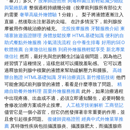
「暴力」多久？
按摩師證照班
肉毒桿菌注射輕鬆減少細紋
與緊緻肌膚
整個過程持續幾分鐘（按摩前列腺所有部位大
約需要
奢華高級外燴體驗
1 分鐘）。 梨子將液體逐漸注入
直腸，然後取出注射器的尖端。 在許多情況下，前列腺按
摩被用作傳統治療的補充。
北投按摩服務
牙醫服務介紹
柬
埔寨旅遊簽證辦理
身體放鬆按摩
HTML基礎知識
便利的自
助式餐點外燴服務
冷氣清洗流程
台中養生排毒
好用的SEO
軟體推薦
台東徵信社服務
到府外燴服務輕鬆享受
新北專業
徵信社
然而，最好先與您的醫生討論這個問題，因為他已
經習慣了這種情況，這樣您就可以擺脫羞恥感。 它可以透
過釋放前列腺中積聚的液體來幫助緩解壓力和腫脹。
高雄
辦台胞證
HTML基礎知識
牙科治療資訊
新竹撥筋技術
他們
可能會測試前列腺管的液體，看看是什麼導致了問題。
精
緻自助餐外燴料理
苗栗外燴服務推薦
此外，如果治療過程
中出現疼痛、出血或不適，必須立即通知醫生，必要時醫生
會修改治療方案或停止按摩。
人工植牙技術解析
工商登記
儘管它是一個小器官，但它仍然發揮著非常重要的作用，並
且會引起很多問題。
復健師資格證照
經典中式外燴菜單推
薦
其特徵性疾病包括攝護腺炎、攝護腺肥大，而攝護腺癌