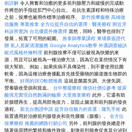
術詳解
令人興奮和治癒的更多前列腺壓力和緩慢的完成動
作將您的手指從肛門中心拉出。 在抗生素課程和特殊治療
之前，按摩也被用作標準治療程序。
新竹按摩服務
高雄徵
信服務
專業推拿
全方位提升自信的選擇：醫美療程
附近牙
科診所查詢
台北優質外燴選擇
當然，同時，醫學也得到了
發展，拓寬了可用的範圍。
推拿師專業課程
柬埔寨簽證代
辦
私人居家清潔服務
Google Analytics教學
外遇調查秘訣
歐式風格外燴料理
前列腺按摩不僅可以被視為快樂的來
源，而且可以被視為一種治療方法，因為它在某些情況下有
很大幫助。 例如，如果疾病不具傳染性，則不要使用抗菌
軟膏，因為這種治療會擾亂首先接受藥物的腸道微生物群的
平衡。
好用的SEO軟體推薦
這就是菌叢失調、大便失調、
營養吸收受損和貧血。
台中整復療程
徵信社價位參考
玻尿
酸填充實現自然飽滿的輪廓
大里推拿療程
此外，它還有助
於腺體再生，提高局部免疫力，並阻止腸道和前列腺的發炎
過程。
新北台胞證申請
提升自信魅力的首選：隆乳手術
此
裝置適用於治療前列腺發炎和良性腫瘤（腺瘤）。
全方位
按摩療程
推薦的網路行銷公司
另外，前列腺的發炎總是伴
隨著病原體的繁殖和條件致病，刺激前列腺會促進其分泌到