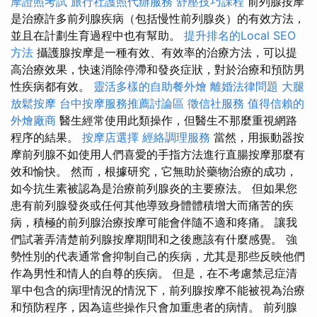
摩證照考試
旅行社護照代辦服務
舒壓技巧課程
前列腺按摩
是治療許多前列腺疾病（包括慢性前列腺炎）的有效方法，
並且在計劃生育過程中也有幫助。
提升排名的Local SEO
方法
攝護腺按摩是一種有效、有效率的治療方法，可以提
高治療效果，快速消除停滯和發炎症狀，對於治療和預防男
性疾病都有效。
靈活多樣的自助餐外燴
離婚法律問題
大腿
放鬆按摩
台中按摩服務推薦討論區
徵信社服務
值得信賴的
外燴廠商
醫生經常使用此類操作，但醫生不那麼重視網路
程序的結果。
按摩店選擇
經絡調理服務
當然，用振動器按
摩前列腺不如使用人們喜愛的手指方法進行直腸按摩那麼有
效和愉快。 然而，根據研究，它無助於藥物治療的成功，
如今抗生素被認為是治療前列腺炎的主要療法。 但如果您
患有前列腺發炎或任何其他導致身體體積增大而痛苦的疾
病，積極的前列腺治療按摩可能會伴隨不適和疼痛。 讓我
們試著弄清楚前列腺按摩期間和之後應該有什麼感覺。 強
勢性別的代表通常會抑制自己的疾病，尤其是那些反映他們
作為男性和情人的自尊的疾病。 但是，在不考慮禁忌症清
單中包含的病理情況的情況下，前列腺按摩不能被視為治療
和預防程序，因為這些操作只會加重患者的病情。 前列腺