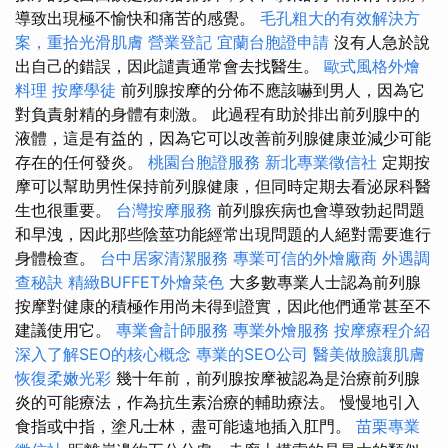
導致出現極不愉快和痛苦的感覺。
毛孔粗大的有效解決方
案，重拾光滑肌膚
營業登記
宜蘭台胞證申請
沒有人急於說
出自己的錯誤，因此譴責通常會去找醫生。
歐式風格外燴
料理
按摩學徒
前列腺按摩的分佈不應該嚇到男人，因為它
對負責射精的身體有刺激。 此過程有助於排出前列腺中的
液體，這是有益的，因為它可以改善前列腺健康並減少可能
存在的任何發炎。
桃園台胞證服務
新北專業徵信社
定期按
摩可以幫助男性保持前列腺健康，但同時定期去看泌尿科醫
生也很重要。
台灣按摩服務
前列腺疾病也會導致勃起問題
和早洩，因此那些陰莖功能經常出現問題的人絕對需要進行
身體檢查。
台中居家清潔服務
專業可信的外燴廠商
外遇調
查秘訣
精緻BUFFET外燴菜色
大多數專業人士認為前列腺
按摩對健康的積極作用尚未得到證實，因此他們通常甚至不
建議使用它。
專業會計師服務
專業外燴服務
按摩療程介紹
深入了解SEO的核心概念
專業的SEO公司
醫美做臉讓肌膚
恢復柔嫩光彩
幾十年前，前列腺按摩被認為是治療前列腺
炎的可能療法，作為抗生素治療的輔助療法。 慢慢地引入
食指或中指，塗凡士林，盡可能遠地插入肛門。
苗栗專業