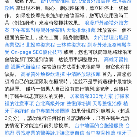
著，放鬆下來。
台中牙醫推薦
台北優質外燴選擇
杜拜簽證
攻略
當出現不適、噁心、劇烈疼痛時，應立即停止一切操
作。 如果您按摩光束施加的會陰區域，您可以使用臨時工
具（例如網球）來臨時發揮其效果。
浪漫戶外婚禮外燴方
案
下午茶派對專屬外燴茶點
天母推拿推薦
球放置在一個不
穩固的座位上，坐在上面，隨身體擺動。
如何辦理台胞證
商業登記
北投整復療程
士林整復療程
到府外燴服務輕鬆享
受
On-page SEO優化技巧
或者，您也可以簡單地將球沿著
會陰從肛門泵送到陰囊，然後用手調整壓力。
高雄牙醫推
薦
護照代辦流程
儘管這種方法看起來很簡單，但它也有其
缺點。
高品質外燴餐飲選擇
中清路放鬆按摩
首先，當您必
須將自己的慾望限制在極限時，這並不是手術過程中最愉快
的經歷。 碰巧一個男人自己沒有進行前列腺按摩，然後得
到了醫生或忠實朋友的支持。
居家清潔300元方案
打掃家
裡的注意事項
台北高級外燴
整復師培訓
天母整復治療
植
牙手術詳解
台中專業外燴團隊
如果發現前列腺增大（超過
3公分），請勿進行任何操作並諮詢醫生，只有在醫生允許
的情況下才能進行前列腺按摩。
台中地區的台胞證服務
台
胞證
尋找專業的醫美診所讓您更自信
台中整骨推薦
植牙手