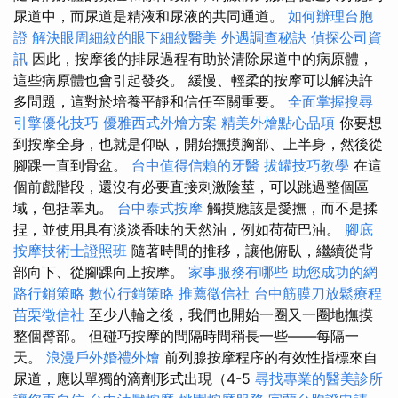
尿道中，而尿道是精液和尿液的共同通道。
如何辦理台胞
證
解決眼周細紋的眼下細紋醫美
外遇調查秘訣
偵探公司資
訊
因此，按摩後的排尿過程有助於清除尿道中的病原體，
這些病原體也會引起發炎。 緩慢、輕柔的按摩可以解決許
多問題，這對於培養平靜和信任至關重要。
全面掌握搜尋
引擎優化技巧
優雅西式外燴方案
精美外燴點心品項
你要想
到按摩全身，也就是仰臥，開始撫摸胸部、上半身，然後從
腳踝一直到骨盆。
台中值得信賴的牙醫
拔罐技巧教學
在這
個前戲階段，還沒有必要直接刺激陰莖，可以跳過整個區
域，包括睪丸。
台中泰式按摩
觸摸應該是愛撫，而不是揉
捏，並使用具有淡淡香味的天然油，例如荷荷巴油。
腳底
按摩技術士證照班
隨著時間的推移，讓他俯臥，繼續從背
部向下、從腳踝向上按摩。
家事服務有哪些
助您成功的網
路行銷策略
數位行銷策略
推薦徵信社
台中筋膜刀放鬆療程
苗栗徵信社
至少八輪之後，我們也開始一圈又一圈地撫摸
整個臀部。 但碰巧按摩的間隔時間稍長一些——每隔一
天。
浪漫戶外婚禮外燴
前列腺按摩程序的有效性指標來自
尿道，應以單獨的滴劑形式出現（4-5
尋找專業的醫美診所