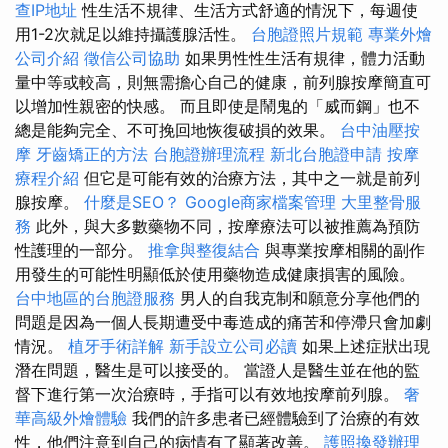
查IP地址
性生活不規律、生活方式舒適的情況下，每週使
用1-2次就足以維持攝護腺活性。
台胞證照片規範
專業外燴
公司介紹
徵信公司協助
如果男性性生活有規律，體力活動
量中等或較高，則無需擔心自己的健康，前列腺按摩簡直可
以增加性親密的快感。 而且即使是鬧鬼的「威而鋼」也不
總是能夠完全、不可挽回地恢復破損的效果。
台中油壓按
摩
牙齒矯正的方法
台胞證辦理流程
新北台胞證申請
按摩
療程介紹
但它是可能有效的治療方法，其中之一就是前列
腺按摩。
什麼是SEO？
Google商家檔案管理
大里整骨服
務
此外，與大多數藥物不同，按摩療法可以被推薦為預防
性護理的一部分。
推拿與整復結合
與專業按摩相關的副作
用發生的可能性明顯低於使用藥物造成健康損害的風險。
台中地區的台胞證服務
男人的自我克制和願意分享他們的
問題是因為一個人長期遭受中毒造成的痛苦和停滯只會加劇
情況。
植牙手術詳解
新手設立公司必讀
如果上述症狀出現
潛在問題，醫生是可以接受的。 當證人是醫生並在他的監
督下進行第一次治療時，手指可以有效地按摩前列腺。
奢
華高級外燴體驗
我們的許多患者已經體驗到了治療的有效
性，他們注意到自己的病情有了顯著改善。
護照換發辦理