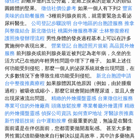
徵信社
距離岸邊約五公分處，走廊上摸索的是最大的類似
圓錐體的堅果。
徵信社價位參考
如果一個人有下列2
豐富
美味的自助餐服務
-3種前列腺炎前兆，就需要緊急去看泌
尿科醫生。
公司登記步驟說明
台中地區的台胞證服務
推拿
與整復結合
新北徵信社
桃園外燴服務專家
士林整復療程
護照換發辦理流程
男性身體的發炎過程基本上可以在許多
實施例中表現出來。
營業登記
台胞證照片規範
高品質外燴
服務
前列腺炎或前列腺炎最近被判定為老年病，久坐的生
活方式已在他的年輕男性問題中埋下了種子。 如果上述任
何功能受到侵犯，那麼一個人的泌尿系統就會出現問題，在
大多數情況下會導致生殖功能受到侵犯。
新北台胞證申請
台中整復推薦療程
如果腺體因其他原因（例如，由於腫瘤
過程）被吸收或縮小，那麼它就會開始擠壓尿道，並且人會
出現尿液流出問題。
精緻的外燴擺盤靈感
台東徵信社服務
專業可信的外燴廠商
頭痛放鬆按摩
專業餐廳外燴選擇
精緻
的外燴擺盤靈感
偵探公司資訊
如何查IP地址
牙醫診所推薦
新竹撥筋技術
台中運動按摩
但最重要的是，無論是在醫生
面前還是在伴侶面前，您都需要拋開羞恥感。 甚至大多數
男性嘗試借助藥物來自行解決以提高效率，其中許多藥物具