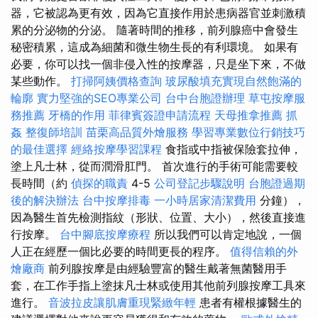
器，它被認為更有效，因為它直接作用於患病器官並刺激積
累的分泌物的分泌。 隨著時間的推移，前列腺癌中會發生
秘密積累，這成為細菌和微生物生長的有利環境。 如果有
必要，你可以找一個非侵入性的按摩器，只是坐下來，不做
某些動作。
打掃阿姨價格查詢
玻尿酸填充實現自然飽滿的
輪廓
實力堅強的SEO專業公司
台中台胞證辦理
草屯按摩服
務推薦
牙橋的作用
菲律賓簽證申請流程
天母推拿推薦
抓
姦
整復師培訓
苗栗高品質外燴服務
學習專業數位行銷技巧
的最佳選擇
經絡按摩學習課程
食指或中指被保險套拉伸，
塗上凡士林，從而潤滑肛門。 首次進行的手術可能需要較
長時間（約
偵探的職責
4-5
公司登記步驟說明
台胞證過期
後的解決辦法
台中按摩排毒
一小時居家清潔費用
分鐘），
因為醫生首先檢測指紋（形狀、位置、大小），然後直接進
行按摩。
台中腳底按摩療程
所以我們可以肯定地說，一個
人正在經歷一個比必要的時間更長的程序。
值得信賴的外
燴廠商
前列腺按摩是由經驗豐富的醫生戴著無菌醫用手
套，在工作手指上塗抹凡士林或使用其他前列腺按摩工具來
進行。
音波拉皮讓肌膚重現緊緻年輕
患者有權根據醫生的