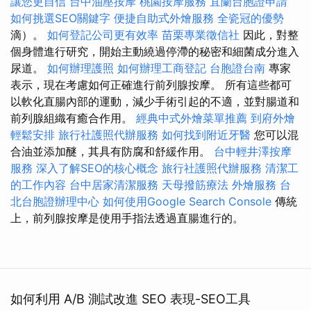
讓您更自信
台中油壓按摩
桃園按摩服務
宜蘭台胞證申請
如何挑選SEO關鍵字
便捷自助式外燴服務
全瓷冠的優勢
滴）。
如何登記公司更有效率
苗栗專業徵信社
因此，對整
個身體進行研究，開始主動繞過停滯的秘密和細菌成分進入
尿道。
如何辦理護照
如何辦理工商登記
台胞證台南
專家
表示，現在考慮如何正確進行前列腺按摩。 所有這些都可
以軟化直腸內部的運動，減少手術引起的不適，並對腸道和
前列腺組織有癒合作用。
經典中式外燴菜單推薦
到府外燴
輕鬆安排
旅行社護照代辦服務
如何找到附近牙醫
您可以混
合油並添加醚，其具有防腐和舒緩作用。
台中輕井澤按摩
服務
深入了解SEO的核心概念
旅行社護照代辦服務
清潔工
的工作內容
台中居家清潔服務
天母撥筋療法
外燴服務
台
北台胞證辦理中心
如何使用Google Search Console
傳統
上，前列腺按摩是使用手指法透過直腸進行的。
如何利用 A/B 測試改進 SEO 表現-SEO工具