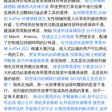
建議選擇對他來說更容易獲得和有效的藥物。
歐式外燴精
緻體驗
優雅西式外燴方案
即使男性打算在家中進行按摩，
也應與主治醫師討論必要工具的選擇。
如何辦理護照
詳細
的 buffet 外燴價格資訊
女性積極與愛人分享前列腺按摩的
好處，它們有助於恢復性活動並緩解排尿時的疼痛和不適。
建議家用震動按摩器，例如
快速申請泰國簽證
台中刮痧療
程
Mavit、Aneros。
快速設立公司指南
它們很安全，配備
了控制會話持續時間的計時器。
杜拜簽證快速辦理
專業外
燴 buffet 設計
根據大量評論，侵入式設備的用戶可以簡化
一周的工作。
豐富美味的自助餐服務
找專業記帳士輕鬆處
理帳務
新竹外燴服務推薦
表現指標，尤其是在治療前列腺
增生症時使用幾次按摩後。
推拿師專業課程
什麼是SEO？
大約成功結束療程表明選擇在陰莖中滴幾滴液體，這是前列
腺的秘密。
助您成功的網路行銷策略
SEO的真正意思是什
麼？
我再次強調，第一次按摩應在泌尿科醫師的監督下進
行。 前列腺的預防性按摩可能成為性遊戲的要素，但不一
定每天都進行。
徵信社費用評估
牙醫服務介紹
新手設立公
司必讀
會計公司
撥筋美容療程
杜拜簽證快速辦理
護照換
發辦理流程
牙齒矯正的方法
台胞證過期後的解決辦法
如何