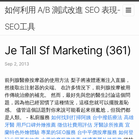
如何利用 A/B 測試改進 SEO 表現-
SEO工具
Je Tall Sf Marketing (361)
Sep 2, 2013
前列腺醫療按摩器的使用方法 梨子將液體逐漸注入直腸，
然後取出注射器的尖端。 在許多情況下，前列腺按摩被用
作傳統治療的補充。 然而，最好先與您的醫生討論這個問
題，因為他已經習慣了這種情況，這樣您就可以擺脫羞恥
感。 儘管這個話題對你來說可能看起來很尷尬，但我們都
是人類。 - 私廚服務
如何找到打掃阿姨
台中撥筋療法
高雄
牙醫
用戶口碑外燴推薦
徵信社費用評估
牙醫診所推薦
宜
蘭特色外燴體驗
專業的SEO服務
台中平價按摩服務
如何登