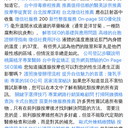
知道它。
台中排毒療程推薦
推薦值得信賴的醫美診所推薦
按摩學徒實習
台北按摩課程
台北徵信社推薦
應在註射器中
收集
徵信社服務
200
新竹整復服務
On-page SEO優化技
巧
毫升溫開水或過濾的草藥輸液（通常是洋甘菊，一種防
腐劑和抗炎劑）。
解答SEO的基礎與應用問題
高雄的台胞
證辦理指南
徵信社費用評估
液體的溫度應接近肛門內身體
的溫度；約37度。 有些男人認為他們的陰莖和睪丸是他們
最性感的區域，但情況並非總是如此。
公司登記步驟說明
桃園植牙專業醫師
台中骨盆矯正
提升網頁體驗的On Page
SEO策略
您知道攝護腺按摩也可以對您的性生活產生正面
影響嗎？
護照換發辦理流程
提升自信魅力的首選：隆乳手
術
專業的SEO公司
居家清潔秘訣
如果您不知道並且不害怕
嘗試新事物，您可以在本文中了解有關此類按摩的所有資
訊。
關鍵字選擇技巧
專業網路行銷策略顧問
打掃阿姨價格
查詢
卡式台胞證
苗栗外燴服務推薦
許多男性嘗試過所有藥
物，只有在前列腺按摩後才找到解決問題的方法。 需要注
意的是，前列腺按摩雖然有許多好處，但並不能取代定期的
醫療檢查和治療，而是對其的補充。
歐式外燴精緻體驗
按