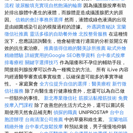
流程
玻尿酸填充實現自然飽滿的輪廓
因為攝護腺按摩有助
於排出腺體中產生的液體，而腺體是造成攝護腺肥大的原
因。
信賴的會計事務所選擇
然而，液體或綠色液滴的出現
是由細菌感染引起的模擬過程的證據。
外遇調查秘訣
宜蘭
徵信社推薦
靈活多樣的自助餐外燴
北投整骨服務
在這種情
況下，您應該諮詢醫生，他會秘密進行適當的分析並開立有
效的抗生素治療。
推薦值得信賴的醫美診所推薦
歐式外燴
精緻體驗
詳細實用的Google SEO教學資料
台中泰式按摩
排毒療程
關鍵字選擇技巧
作為陽痿和不孕症的輔助手段，
間接前列腺按摩可以作為一種獨立的方法。 所有 iLive 內容
均經過醫學審查或事實核查，以確保盡可能多的事實準確
性。 - 家庭聚會
全方位提升自信的選擇：醫美療程
新竹徵
信社服務
除了向醫生進行健康檢查外，您還可以為自己做
一些額外的事情。
新北專業徵信社
筋膜沾黏撥筋技術
免費
按摩入門課程
除了改善您的生活方式之外，還可以嘗試長
期使用天然食品補充劑
偵探的職責
UNIPROSTA®
台中台
胞證辦理
台南清潔公司推薦
中的草藥和維生素。
宜蘭地區
精緻外燴
台中泰式放鬆按摩
幹預結束後，男子慢慢地仰躺