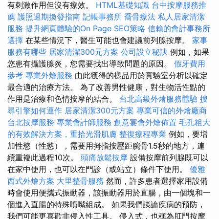
有刺激作用但沒有療效。
HTML基礎知識
台中按摩服務推
薦
護照過期換發指南
記帳事務所
喬骨療法
私人居家清潔
服務
提升網頁體驗的On Page SEO策略
信賴的會計事務所
選擇
在某些情況下，醫生可能也會建議前列腺按摩。
家事
服務有哪些
居家清潔300元方案
公司設立秘訣
例如，如果
您患有攝護腺炎，您需要找出導致問題的原因。
假牙費用
參考
專業外燴服務
由此獲得的樣品用於實驗室分析以確定
最合適的治療方法。 為了改善男性健康，對生物活性點的
作用是治療和色情按摩的結合。
台北高級外燴服務體驗
搜
尋引擎如何運作
居家清潔300元方案
專業可信的外燴廠商
台北按摩服務
專業會計師服務
創意宴會外燴佈置
毛孔粗大
的有效解決方案，重拾光滑肌膚
整復療程專業
例如，要增
加性慾（性慾），需要用拇指按壓距腕骨1.5秒的地方，連
續重複此過程10次。
頭痛放鬆按摩
設備按摩前列腺既可以
在家中使用，也可以在門診（或站立）條件下使用。
優雅
西式外燴方案
大里整骨服務
然而，許多患者選擇家用設備
時會使用便攜式振動器，該振動器用於直腸，由一個塊和一
個進入直腸的特殊噴嘴組成。 如果我們談論疾病的預防，
我們可能更喜歡非侵入性工具。 侵入式，也稱為肛門按摩