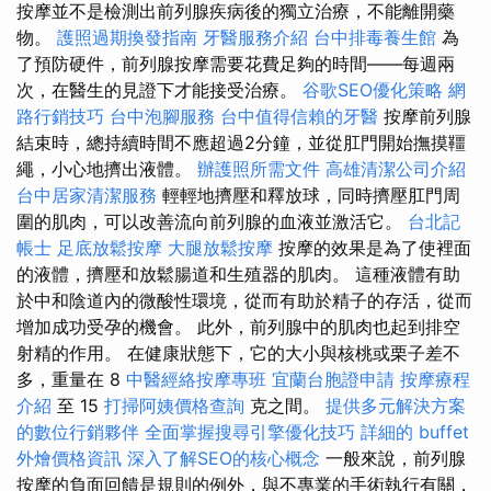
按摩並不是檢測出前列腺疾病後的獨立治療，不能離開藥
物。
護照過期換發指南
牙醫服務介紹
台中排毒養生館
為
了預防硬件，前列腺按摩需要花費足夠的時間——每週兩
次，在醫生的見證下才能接受治療。
谷歌SEO優化策略
網
路行銷技巧
台中泡腳服務
台中值得信賴的牙醫
按摩前列腺
結束時，總持續時間不應超過2分鐘，並從肛門開始撫摸韁
繩，小心地擠出液體。
辦護照所需文件
高雄清潔公司介紹
台中居家清潔服務
輕輕地擠壓和釋放球，同時擠壓肛門周
圍的肌肉，可以改善流向前列腺的血液並激活它。
台北記
帳士
足底放鬆按摩
大腿放鬆按摩
按摩的效果是為了使裡面
的液體，擠壓和放鬆腸道和生殖器的肌肉。 這種液體有助
於中和陰道內的微酸性環境，從而有助於精子的存活，從而
增加成功受孕的機會。 此外，前列腺中的肌肉也起到排空
射精的作用。 在健康狀態下，它的大小與核桃或栗子差不
多，重量在 8
中醫經絡按摩專班
宜蘭台胞證申請
按摩療程
介紹
至 15
打掃阿姨價格查詢
克之間。
提供多元解決方案
的數位行銷夥伴
全面掌握搜尋引擎優化技巧
詳細的 buffet
外燴價格資訊
深入了解SEO的核心概念
一般來說，前列腺
按摩的負面回饋是規則的例外，與不專業的手術執行有關，