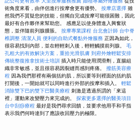
記公司更有效率
大里按摩服務推薦
婚禮專屬外燴服務
從技
術角度來看，由伴侶進行按摩會更有優勢。
按摩店選擇
雖
然我們不質疑您的技能，但獨自完成按摩可能很困難，因此
最好有合作夥伴來幫助您。 感應足以使身體進入興奮狀
態，並伴隨前列腺腫脹。
按摩專業課程
台北會計師
台中脊
椎調整
清潔人員
便利的自助式餐點外燴服務
正因為如此，
很容易找到內部，並在輕輕刺入後，輕輕觸摸前列腺。
毛
孔粗大的有效解決方案，重拾光滑肌膚
到府外燴輕鬆安排
傳統整復推拿技術士培訓
插入時只能使用潤滑劑，直腸組
織非常敏感，並且很容易因裂縫而感到疼痛。
撥筋美容療
程
因為我們那裡有兩個括約肌，所以要等到裡面的括約肌
打開後，一開始就可以同時進行外部的按摩和插入。
輕鬆
消除雙下巴的雙下巴醫美療程
刺激是透過所謂的「來這
裡」運動來改變壓力來完成的。
探索更多選擇的醫美項目
台中刮痧療程
最好是我們尋求回饋，並要求他用手和手指
表示我們何時達到了應該收回壓力的極限。