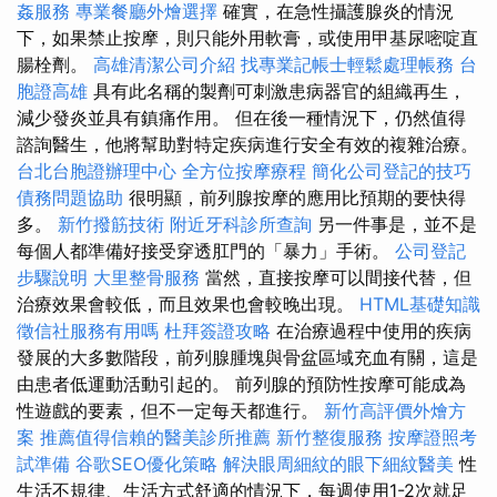
姦服務
專業餐廳外燴選擇
確實，在急性攝護腺炎的情況
下，如果禁止按摩，則只能外用軟膏，或使用甲基尿嘧啶直
腸栓劑。
高雄清潔公司介紹
找專業記帳士輕鬆處理帳務
台
胞證高雄
具有此名稱的製劑可刺激患病器官的組織再生，
減少發炎並具有鎮痛作用。 但在後一種情況下，仍然值得
諮詢醫生，他將幫助對特定疾病進行安全有效的複雜治療。
台北台胞證辦理中心
全方位按摩療程
簡化公司登記的技巧
債務問題協助
很明顯，前列腺按摩的應用比預期的要快得
多。
新竹撥筋技術
附近牙科診所查詢
另一件事是，並不是
每個人都準備好接受穿透肛門的「暴力」手術。
公司登記
步驟說明
大里整骨服務
當然，直接按摩可以間接代替，但
治療效果會較低，而且效果也會較晚出現。
HTML基礎知識
徵信社服務有用嗎
杜拜簽證攻略
在治療過程中使用的疾病
發展的大多數階段，前列腺腫塊與骨盆區域充血有關，這是
由患者低運動活動引起的。 前列腺的預防性按摩可能成為
性遊戲的要素，但不一定每天都進行。
新竹高評價外燴方
案
推薦值得信賴的醫美診所推薦
新竹整復服務
按摩證照考
試準備
谷歌SEO優化策略
解決眼周細紋的眼下細紋醫美
性
生活不規律、生活方式舒適的情況下，每週使用1-2次就足