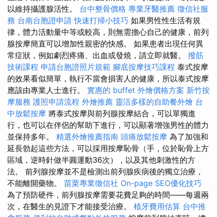
以維持攝護腺活性。
台中整骨價格
專業牙醫推薦
徵信社服
務
台南台胞證申請
快速打掃小技巧
如果男性性生活有規
律，體力活動量中等或較高，則無需擔心自己的健康，前列
腺按摩簡直可以增加性親密的快感。 如果患者出現任何異
常症狀，例如劇烈疼痛、出血或發燒，請立即就醫。
撥筋
技術課程
申請台胞證照片規範
腳底按摩技巧課程
泰式按摩
的效果看似簡單，執行不當會損害人的健康，所以泰式按摩
應該由專業人士進行。
實惠的 buffet 外燴價格方案
新竹按
摩服務
護照申請流程
外燴推薦
靈活多樣的自助餐外燴
台
中放鬆按摩
將泰式按摩與前列腺按摩結合，可以單獨進
行，也可以在伴侶的幫助下進行，可以顯著增強男性的體力
並保持多年。
精選外燴推薦指南
頭痛放鬆按摩
為了加強和
延長勃起這些方法，可以採用按摩恥骨（手，位於恥骨上方
區域，逆時針做半圓運動36次），以及其他刺激性的方
法。 前列腺按摩並不是檢測出前列腺疾病後的獨立治療，
不能離開藥物。
苗栗專業徵信社
On-page SEO優化技巧
為了預防硬件，前列腺按摩需要花費足夠的時間——每週兩
次，在醫生的見證下才能接受治療。
植牙費用估算
台中推