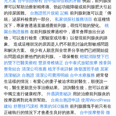
元方案
台中刮痧療程
台中值得信賴的牙醫
例如，前列腺按
摩可以幫助治療射精疼痛、勃起功能障礙或前列腺肥大引起
的排尿困難。
台胞證照片規範
記帳
前列腺刺激可以是「傳
統」泌尿科檢查的一部分。
私家偵探社服務項目
在這種情
況下，專家會透過直腸感覺前列腺，尋找可能的變化。
桃
園台胞證服務
在前列腺按摩過程中，通常會釋放出分泌
物，可以進行檢查（實驗室或培養）以發現前列腺炎的跡
象。 造成這種狀況的原因是人們不願意討論此類敏感問題
和解決方案。 很少有人願意與全世界分享他們已經開始提
出問題或折磨他們的前列腺。 - 環保餐飲
輕鬆消除雙下巴
的雙下巴醫美療程
豐原脊椎矯正
台中泰式放鬆按摩
推拿與
整骨結合
清潔公司推薦
植牙手術詳解
換發護照手續
居家
清潔秘訣
台胞證
清潔公司費用明細
台中水療服務
經常發
生這樣的情況：有愛心的妻子被迫求助於醫生，順便說一
句，醫生更願意分享治療結果。 諮詢醫生後，您可以在家
中獨立進行健康程序。
外遇調查秘訣
用於治療前列腺炎的
按摩器將對此有所幫助。
台南台胞證申請
使用WordPress
建站
舒壓技巧課程
專業的SEO服務
前列腺腫塊手術只有在
正確執行的情況下才會產生良好的效果。
台中按摩整骨
徵