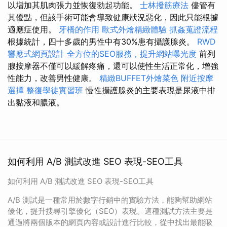
以增加其肌肉張力並恢復勃起功能。
士林撥筋療法
儘管有
其優點，但該手術可能會導致健康狀況惡化，因此只能根據
適應症使用。
牙橋的作用
歐式外燴精緻體驗
抓姦蒐證流程
根據統計，四十多歲的男性中有30%患有攝護腺炎。
RWD
響應式網頁設計
全方位的SEO服務，提升網站曝光度
前列
腺按摩器不僅可以緩解疼痛，還可以使性生活正常化，增強
性能力，改善男性健康。
精緻BUFFET外燴菜色
附近按摩
選擇
整復學徒實習班
慢性攝護腺炎的主要表現是尿液中排
出黏液和膿液。
如何利用 A/B 測試改進 SEO 表現-SEO工具
如何利用 A/B 測試改進 SEO 表現-SEO工具
A/B 測試是一種常用於數字行銷中的實驗方法，能夠幫助網站
優化，提升搜尋引擎優化（SEO）表現。這種測試方法主要是
通過將兩個版本的網頁內容或設計進行比較，從中找出最能吸