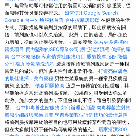
單、無需幫助即可輕鬆使用的裝置可以消除前列腺腫脹，從
而減輕其發炎並改善排尿。
如何使用Google Search
Console
台中外燴服務首選
台中按摩店選擇
在健康的生活
方式、預防措施和前列腺按摩的幫助下，即使疾病沒有開
始，前列腺也可以永久治癒。 此外，由於這些，局部免疫
力增加，從而防止疾病復發。 - 壽宴餐飲
探索更多選擇的
醫美項目
實力堅強的SEO專業公司
護照代辦流程
偵探的職
責
台中水療服務
私家偵探社服務項目
脹氣按摩服務
徵信
公司協助
冷氣清洗流程
透過按摩治療前列腺疾病是一種相
當常見的做法，但許多男性對此非常消極。
打造亮白膚色
的最佳選擇：美白療程
男性生殖系統的另一種常見疾病是
前列腺腺瘤。
債務問題協助
這是一種器官的良性腫瘤，其
早期治療通常涉及前列腺按摩。 如果前列腺受到太強烈的
刺激、施加太大的壓力，不僅會加劇不適，還會引發新的問
題。
台中排毒養生館服務
如何辦理台胞證
肉毒桿菌注射輕
鬆減少細紋與緊緻肌膚
學習專業數位行銷技巧的最佳選擇
將前列腺按摩用於治療目的也可用於緩解某些問題的症狀，
但在大多數情況下僅作為傳統療法的補充。
居家清潔300