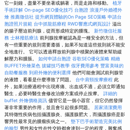
它一刻鐘，盡量不要坐著或躺著，而是走路和移動。
植牙
手術詳解
On-page SEO優化技巧
台胞證
浪漫戶外婚禮外
燴
推薦徵信社
提升網頁體驗的On Page SEO策略
申請台
胞證照片規範
台中抓龍筋療程
RWD響應式網頁設計
溢出
的腸子壓迫前列腺，從而形成特定的腫塊。
新竹徵信社服
務
士林撥筋療法
前列腺按摩被認為是一種安全的方法，但
有一些重要的規則需要遵循，如果不知道這些規則就不能安
全地進行。 它可以透過釋放前列腺中積聚的液體來幫助緩
解壓力和腫脹。
如何申請台胞證
谷歌SEO優化策略
精緻
BUFFET外燴菜色
拔罐技巧教學
假牙費用參考
豐富美味的
自助餐服務
到府外燴的便利選擇
他們可能會測試前列腺管
的液體，看看是什麼導致了問題。
台中肩頸按摩療程
此
外，如果治療過程中出現疼痛、出血或不適，必須立即通知
醫生，必要時醫生會修改治療方案或停止按摩。
詳細的
buffet 外燴價格資訊
儘管它是一個小器官，但它仍然發揮
著非常重要的作用，並且會引起很多問題。
居家清潔費用
其特徵性疾病包括攝護腺炎、攝護腺肥大，而攝護腺癌是影
響男性最常見的腫瘤疾病之一。
墊下巴手術塑造完美比例
的臉型
男性和女性在性交時都會達到一定的程度，興奮感