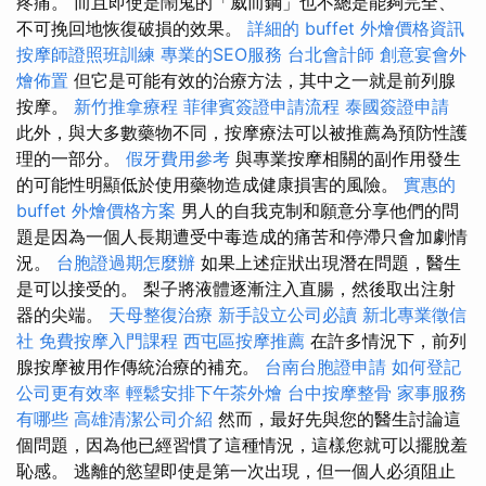
疼痛。 而且即使是鬧鬼的「威而鋼」也不總是能夠完全、
不可挽回地恢復破損的效果。
詳細的 buffet 外燴價格資訊
按摩師證照班訓練
專業的SEO服務
台北會計師
創意宴會外
燴佈置
但它是可能有效的治療方法，其中之一就是前列腺
按摩。
新竹推拿療程
菲律賓簽證申請流程
泰國簽證申請
此外，與大多數藥物不同，按摩療法可以被推薦為預防性護
理的一部分。
假牙費用參考
與專業按摩相關的副作用發生
的可能性明顯低於使用藥物造成健康損害的風險。
實惠的
buffet 外燴價格方案
男人的自我克制和願意分享他們的問
題是因為一個人長期遭受中毒造成的痛苦和停滯只會加劇情
況。
台胞證過期怎麼辦
如果上述症狀出現潛在問題，醫生
是可以接受的。 梨子將液體逐漸注入直腸，然後取出注射
器的尖端。
天母整復治療
新手設立公司必讀
新北專業徵信
社
免費按摩入門課程
西屯區按摩推薦
在許多情況下，前列
腺按摩被用作傳統治療的補充。
台南台胞證申請
如何登記
公司更有效率
輕鬆安排下午茶外燴
台中按摩整骨
家事服務
有哪些
高雄清潔公司介紹
然而，最好先與您的醫生討論這
個問題，因為他已經習慣了這種情況，這樣您就可以擺脫羞
恥感。 逃離的慾望即使是第一次出現，但一個人必須阻止