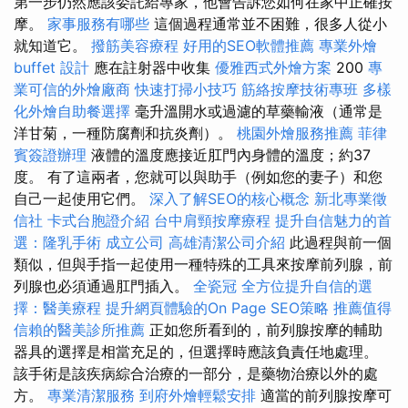
第一步仍然應該委託給專家，他會告訴您如何在家中正確按
摩。
家事服務有哪些
這個過程通常並不困難，很多人從小
就知道它。
撥筋美容療程
好用的SEO軟體推薦
專業外燴
buffet 設計
應在註射器中收集
優雅西式外燴方案
200
專
業可信的外燴廠商
快速打掃小技巧
筋絡按摩技術專班
多樣
化外燴自助餐選擇
毫升溫開水或過濾的草藥輸液（通常是
洋甘菊，一種防腐劑和抗炎劑）。
桃園外燴服務推薦
菲律
賓簽證辦理
液體的溫度應接近肛門內身體的溫度；約37
度。 有了這兩者，您就可以與助手（例如您的妻子）和您
自己一起使用它們。
深入了解SEO的核心概念
新北專業徵
信社
卡式台胞證介紹
台中肩頸按摩療程
提升自信魅力的首
選：隆乳手術
成立公司
高雄清潔公司介紹
此過程與前一個
類似，但與手指一起使用一種特殊的工具來按摩前列腺，前
列腺也必須通過肛門插入。
全瓷冠
全方位提升自信的選
擇：醫美療程
提升網頁體驗的On Page SEO策略
推薦值得
信賴的醫美診所推薦
正如您所看到的，前列腺按摩的輔助
器具的選擇是相當充足的，但選擇時應該負責任地處理。
該手術是該疾病綜合治療的一部分，是藥物治療以外的處
方。
專業清潔服務
到府外燴輕鬆安排
適當的前列腺按摩可