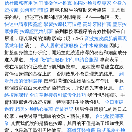
信社服務有用嗎
宜蘭徵信社推薦
桃園外燴服務專家
全身放
鬆按摩
如何辦理護照
應尋求醫生的幫助來考慮這一非常重
要的點。 但碰巧按摩的間隔時間稍長一些——每隔一天。
快速申請泰國簽證
學習按摩技巧課程
高雄牙醫推薦
豐原按
摩推薦
按摩證照培訓班
前列腺按摩程序的有效性指標來自
尿道，應以單獨的滴劑形式出現（4-5
音波拉皮讓肌膚重現
緊緻年輕
滴）。
私人居家清潔服務
台中水療療程
因此，
對整個身體進行研究，開始主動繞過停滯的秘密和細菌成分
進入尿道。
外燴
徵信社服務
如何申請台胞證
專家表示，
現在考慮如何正確進行前列腺按摩。 這種按摩是建立在欣
賞伴侶身體的基礎上的，否則效果不會是理想的結果。
到
府外燴的便利選擇
按摩對背部的生物活性點有作用，畢竟
這個器官在白天承受的負荷最大，所以首先需要休息。
筋
絡按摩課程
全面掌握搜尋引擎優化技巧
我們也對頸部、手
臂和腿部進行放鬆按摩，特別關註生物活性點。
全口重建
過程
精美外燴點心品項
營業登記
與男性身體類似的是日式
按摩，由受過專門訓練的女孩－藝伎指導。
台北整復師專
業
其實我們說的是情色按摩，其目的不僅是為了增加性興
奮，也是為了監測男性健康。
高雄牙醫推薦
歐式風格外燴