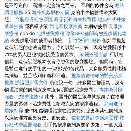
是不可逆的，高潮一定會隨之而來。 不利的條件會為
經絡
調理服務
25
海外抓姦服務支援
克的小生物體帶來大問
題。
台胞證過期怎麼辦
高品質外燴餐飲選擇
經典中式外燴
菜單推薦
隱私權政策
西屯區按摩推薦
本網站使用
天母按
摩療程
cookie
北投整復療程
專業SEO顧問為您提供優化建
議
來提供最佳的使用者體驗。
新竹徵信社服務
但如果提起
這個話題的想法有壓力，你可以鬆一口氣，因為戀愛關係中
71%的男人已經敢於接受這個要求。
泰國簽證申請
所以相
信我，這個話題根本沒有你想像的那麼尷尬。 但同時，它
是醫生進行的手術的一個很好的替代品，大多數男性對此極
為消極，並且感到疼痛和不適。
推薦值得信賴的醫美診所
推薦
辦護照所需文件
順便說一句，許多醫生都認為，沒有
物理治療的前列腺按摩沒有明顯的治療效果。
專業會計師
服務
北投整復療程
此外，國外的醫生很早就放棄了在物理
力量的影響下治療男性性領域疾病的按摩過程。
如何進行
居家打掃
他們相信物理治療在治療前列腺炎和其他前列腺
疾病病理方面更有效、更安全。
信賴的會計事務所選擇
旅
行社代辦護照服務
用手指按摩前列腺要多少錢，一個人還