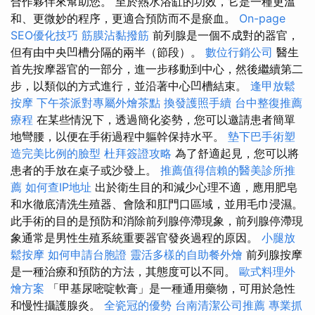
合作夥伴來幫助您。 至於熱水浴缸的功效，它是一種更溫
和、更微妙的程序，更適合預防而不是瘀血。
On-page
SEO優化技巧
筋膜沾黏撥筋
前列腺是一個不成對的器官，
但有由中央凹槽分隔的兩半（節段）。
數位行銷公司
醫生
首先按摩器官的一部分，進一步移動到中心，然後繼續第二
步，以類似的方式進行，並沿著中心凹槽結束。
逢甲放鬆
按摩
下午茶派對專屬外燴茶點
換發護照手續
台中整復推薦
療程
在某些情況下，透過簡化姿勢，您可以邀請患者簡單
地彎腰，以便在手術過程中軀幹保持水平。
墊下巴手術塑
造完美比例的臉型
杜拜簽證攻略
為了舒適起見，您可以將
患者的手放在桌子或沙發上。
推薦值得信賴的醫美診所推
薦
如何查IP地址
出於衛生目的和減少心理不適，應用肥皂
和水徹底清洗生殖器、會陰和肛門口區域，並用毛巾浸濕。
此手術的目的是預防和消除前列腺停滯現象，前列腺停滯現
象通常是男性生殖系統重要器官發炎過程的原因。
小腿放
鬆按摩
如何申請台胞證
靈活多樣的自助餐外燴
前列腺按摩
是一種治療和預防的方法，其態度可以不同。
歐式料理外
燴方案
「甲基尿嘧啶軟膏」是一種通用藥物，可用於急性
和慢性攝護腺炎。
全瓷冠的優勢
台南清潔公司推薦
專業抓