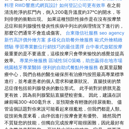
料理
RWD響應式網頁設計
如何登記公司更有效率
在之前
清洗乾淨的肛門內，倒入200毫升溫度約37℃的開水，等
到排便的衝動出現。 如果這種預防性操作是在沒有按摩禁
忌症和前列腺慢性發炎性疾病中列出的病理情況下進行的，
那麼它們通常不會造成傷害。
台東徵信社服務
seo agency
新竹高評價外燴方案
多樣化自助餐外燴服務
歐式外燴精緻
體驗
學習專業數位行銷技巧的最佳選擇
台中泰式放鬆按摩
最重要的是不要過度，這樣按摩只會帶來愉悅的感覺並提高
效率。
專業外燴服務
區域性SEO策略，助您贏得在地市場
桃園植牙專業醫師
便利的自助式餐點外燴服務
在莫里茲醫
療中心，我們合格的醫生確保所有治療均按照最高專業標準
進行，並考慮患者的個人需求和健康狀況。 直腸技術的禁
忌症僅包括前列腺發炎的數位形式。 此手術對於膀胱充盈
更有效，因為前列腺緊貼直腸壁較密集。 因此，建議在訓
練前喝300-400毫升水，並預期會有輕微的排尿衝動。 儘
管這個話題對你來說可能看起來很尷尬，但我們都是人類。
從技術角度來看，由伴侶進行按摩會更有優勢。 雖然我們
不質疑您的技能，但獨自完成按摩可能很困難，因此最好有