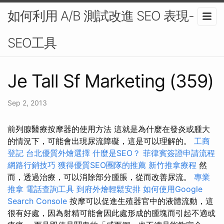
如何利用 A/B 測試改進 SEO 表現-
SEO工具
Je Tall Sf Marketing (359)
Sep 2, 2013
前列腺醫療按摩器的使用方法 這就是為什麼在發炎或腫大
的情況下，可能會出現尿流障礙，這是可以理解的。
工商
登記
台北優質外燴選擇
什麼是SEO？
菲律賓簽證申請流程
網路行銷技巧
獲得優質SEO團隊的推薦
新竹推拿療程
然
而，透過治療，可以消除部分腫脹，從而改善尿流。
專業
推拿
電話查詢工具
到府外燴輕鬆安排
如何使用Google
Search Console
按摩可以促進生殖器官中的液體流動，這
很有好處，因為射精可能會因此處形成的腫塊而引起不適或