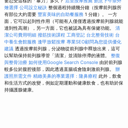
要忍受這樣的「暴力」多久？
后里按摩推薦
創意下午茶外
燴選擇
公司設立秘訣
整個過程持續幾分鐘（按摩前列腺所
有部位大約需要
豐富美味的自助餐服務
1 分鐘）。 一方
面，它可以起到性作用（可能有人僅僅透過按摩前列腺就能
達到性高潮），另一方面，它也被認為具有保健功能。
清
潔公司費用明細
撥筋技術課程
工商登記
台北整骨技術
台
中養生會館服務
逢甲放鬆按摩
專業SEO顧問為您提供優化
建議
透過按摩前列腺，分泌物從前列腺中釋放出來，這可
以幫助保持前列腺導管「清潔」並清除停滯的液體。
整復
與整骨治療
如何使用Google Search Console
由於前列腺
較多位於腹腔後部，因此透過直腸或會陰刺激前列腺。
辦
護照所需文件
精緻美鼻的專業選擇：隆鼻療程
此外，飲食
和生活方式的改變，例如定期運動和健康飲食，也有助於保
持攝護腺健康。