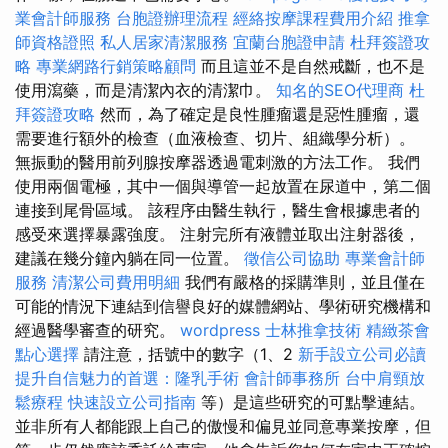
業會計師服務
台胞證辦理流程
經絡按摩課程費用介紹
推拿
師資格證照
私人居家清潔服務
宜蘭台胞證申請
杜拜簽證攻
略
專業網路行銷策略顧問
而且這並不是自然戒斷，也不是
使用瀉藥，而是清潔內衣的清潔巾。
知名的SEO代理商
杜
拜簽證攻略
然而，為了確定是良性腫瘤還是惡性腫瘤，還
需要進行額外的檢查（血液檢查、切片、組織學分析）。
無振動的醫用前列腺按摩器透過電刺激的方法工作。 我們
使用兩個電極，其中一個與導管一起放置在尿道中，第二個
連接到尾骨區域。 該程序由醫生執行，醫生會根據患者的
感受來選擇暴露強度。 注射完所有液體並取出注射器後，
建議在幾分鐘內躺在同一位置。
徵信公司協助
專業會計師
服務
清潔公司費用明細
我們有嚴格的採購準則，並且僅在
可能的情況下連結到信譽良好的媒體網站、學術研究機構和
經過醫學審查的研究。
wordpress
士林推拿技術
精緻茶會
點心選擇
請注意，括號中的數字（1、2
新手設立公司必讀
提升自信魅力的首選：隆乳手術
會計師事務所
台中肩頸放
鬆療程
快速設立公司指南
等）是這些研究的可點擊連結。
並非所有人都能跟上自己的傲慢和偏見並同意專業按摩，但