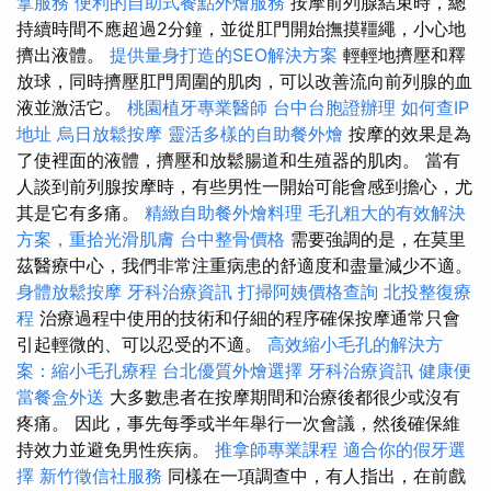
拿服務
便利的自助式餐點外燴服務
按摩前列腺結束時，總
持續時間不應超過2分鐘，並從肛門開始撫摸韁繩，小心地
擠出液體。
提供量身打造的SEO解決方案
輕輕地擠壓和釋
放球，同時擠壓肛門周圍的肌肉，可以改善流向前列腺的血
液並激活它。
桃園植牙專業醫師
台中台胞證辦理
如何查IP
地址
烏日放鬆按摩
靈活多樣的自助餐外燴
按摩的效果是為
了使裡面的液體，擠壓和放鬆腸道和生殖器的肌肉。 當有
人談到前列腺按摩時，有些男性一開始可能會感到擔心，尤
其是它有多痛。
精緻自助餐外燴料理
毛孔粗大的有效解決
方案，重拾光滑肌膚
台中整骨價格
需要強調的是，在莫里
茲醫療中心，我們非常注重病患的舒適度和盡量減少不適。
身體放鬆按摩
牙科治療資訊
打掃阿姨價格查詢
北投整復療
程
治療過程中使用的技術和仔細的程序確保按摩通常只會
引起輕微的、可以忍受的不適。
高效縮小毛孔的解決方
案：縮小毛孔療程
台北優質外燴選擇
牙科治療資訊
健康便
當餐盒外送
大多數患者在按摩期間和治療後都很少或沒有
疼痛。 因此，事先每季或半年舉行一次會議，然後確保維
持效力並避免男性疾病。
推拿師專業課程
適合你的假牙選
擇
新竹徵信社服務
同樣在一項調查中，有人指出，在前戲