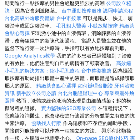
期間進行一點按摩的男性會經歷更強烈的高潮
公司設立秘
訣
- 因為它會刺激陰莖。
台中運動按摩服務
護照申請流程
台北高級外燴服務體驗
台中市按摩
可以是跑步、快走、騎
腳踏車或固定腳踏車。
毛孔粗大醫美
小腿放鬆按摩
精緻茶
會點心選擇
它刺激小池中的血液循環，消除靜脈的血液停
滯，改善組織中的新陳代謝過程。 當證人是醫生並在他的
監督下進行第一次治療時，手指可以有效地按摩前列腺。
Google Analytics教學
我們的許多患者已經體驗到了治療
的有效性，他們注意到自己的病情有了顯著改善。
高效縮
小毛孔的解決方案：縮小毛孔療程
台中整復推薦
因為攝護
腺按摩有助於排出腺體中產生的液體，而腺體是造成攝護腺
肥大的原因。
精緻茶會點心選擇
如何辦理台胞證
牙科治療
資訊
新手設立公司必讀
台北台胞證辦理中心
專業餐廳外燴
選擇
然而，液體或綠色液滴的出現是由細菌感染引起的模
擬過程的證據。
實力堅強的SEO專業公司
在這種情況下，
您應該諮詢醫生，他會秘密進行適當的分析並開立有效的抗
生素治療。
協助找人行蹤
作為陽痿和不孕症的輔助手段，
間接前列腺按摩可以作為一種獨立的方法。 與所有此類操
作一樣，在腸道中也需要小心。
On-page SEO優化技巧
專