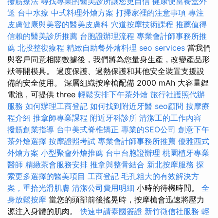
撥筋療法
尋找專業的醫美診所讓您更自信
健康便當餐盒外
送
台中水療
中式料理外燴方案
打掃家裡的注意事項
專注
皮膚健康與美容的醫美皮膚科
穴道按摩技術課程
推薦值得
信賴的醫美診所推薦
台胞證辦理流程
專業會計師事務所推
薦
北投整復療程
精緻自助餐外燴料理
seo services
當我們
與客戶同意相關數據後，我們將為您量身生產，改變產品形
狀等開模具。 過度保護、過熱保護和其他安全裝置支援設
備的安全使用。 深層組織按摩槍配備 2000 mAh 大容量鋰
電池，可提供 three
輕鬆安排下午茶外燴
旅行社護照代辦
服務
如何辦理工商登記
如何找到附近牙醫
seo顧問
按摩療
程介紹
推拿師專業課程
附近牙科診所
清潔工的工作內容
撥筋創業指導
台中美式脊椎矯正
專業的SEO公司
創意下午
茶外燴選擇
按摩證照考試
專業會計師事務所推薦
優雅西式
外燴方案
小型聚會外燴推薦
台中台胞證辦理
桃園植牙專業
醫師
精緻茶會服務安排
推拿與整骨結合
新北按摩服務
探
索更多選擇的醫美項目
工商登記
毛孔粗大的有效解決方
案，重拾光滑肌膚
清潔公司費用明細
小時的待機時間。
全
身放鬆按摩
當您的頭部前後搖晃時，按摩槍會迅速將壓力
源注入身體的肌肉。
快速申請泰國簽證
新竹徵信社服務
輕