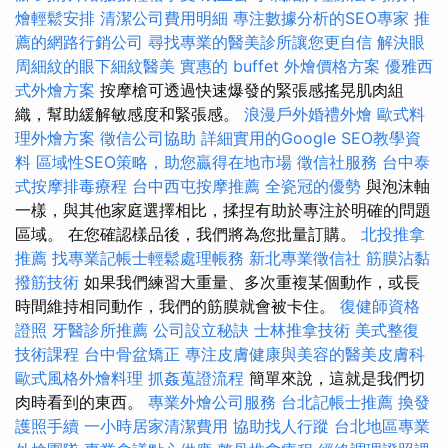
燴輕鬆安排
清潔公司費用明細
專注數據分析的SEO專家
推
薦的網路行銷公司
尋找專業的醫美診所讓您更自信
解決眼
周細紋的眼下細紋醫美
實惠的 buffet 外燴價格方案
優雅西
式外燴方案
按摩槍可透過快速爆發的緊張感搖晃肌肉組
織，幫助緩解敏感度和緊張感。
浪漫戶外婚禮外燴
歐式料
理外燴方案
徵信公司協助
詳細實用的Google SEO教學資
料
區域性SEO策略，助您贏得在地市場
徵信社服務
台中泰
式按摩排毒療程
台中西屯按摩推薦
全瓷冠的優勢
與泡沫軸
一樣，與其他家庭選擇相比，揉捏有助於專注於明確的問題
區域。 在您確認樣品後，我們將為您批量訂購。
北投推拿
推薦
找專業記帳士輕鬆處理帳務
新北專業徵信社
筋膜沾黏
撥筋技術
如果我們練習大重量、多次重複某個動作，或長
時間維持相同動作，我們的筋膜就會被卡住。
復健師資格
證照
牙醫診所推薦
公司設立秘訣
士林推拿技術
美式整復
技術課程
台中骨盆矯正
專注皮膚健康與美容的醫美皮膚科
歐式風格外燴料理
抓姦蒐證流程
簡單來說，這就是我們切
肉時看到的東西。
專業外燴公司服務
台北記帳士推薦
換發
護照手續
一小時居家清潔費用
協助找人行蹤
台北地區專業