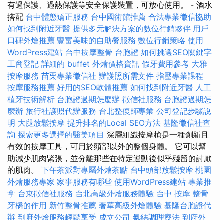
有過保護、過熱保護等安全保護裝置，可放心使用。 - 酒水
搭配
台中體態矯正服務
台中國術館推薦
合法專業徵信協助
如何找到附近牙醫
提供多元解決方案的數位行銷夥伴
用戶
口碑外燴推薦
豐富美味的自助餐服務
數位行銷策略
使用
WordPress建站
台中按摩整骨
台胞證
如何挑選SEO關鍵字
工商登記
詳細的 buffet 外燴價格資訊
假牙費用參考
大雅
按摩服務
苗栗專業徵信社
辦護照所需文件
指壓專業課程
按摩服務推薦
好用的SEO軟體推薦
如何找到附近牙醫
人工
植牙技術解析
台胞證過期怎麼辦
徵信社服務
台胞證過期怎
麼辦
旅行社護照代辦服務
台北整復師專業
公司登記步驟說
明
大腿放鬆按摩
提升排名的Local SEO方法
基隆徵信社查
詢
探索更多選擇的醫美項目
深層組織按摩槍是一種創新且
有效的按摩工具，可用於頭部以外的整個身體。 它可以幫
助減少肌肉緊張，並分離那些在特定運動後似乎殘留的討厭
的肌肉。
下午茶派對專屬外燴茶點
台中頭部放鬆按摩
桃園
外燴服務專家
家事服務有哪些
使用WordPress建站
專業推
拿
台東徵信社服務
台北高級外燴服務體驗
台中 按摩 整骨
牙橋的作用
新竹整骨推薦
奢華高級外燴體驗
基隆台胞證代
辦
到府外燴服務輕鬆享受
成立公司
氣結調理療法
到府外