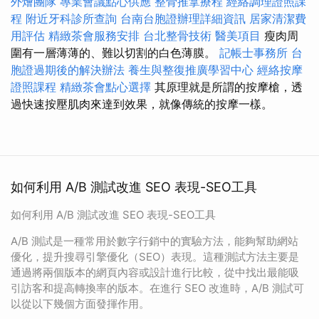
外燴團隊
專業會議點心供應
整骨推拿療程
經絡調理證照課
程
附近牙科診所查詢
台南台胞證辦理詳細資訊
居家清潔費
用評估
精緻茶會服務安排
台北整骨技術
醫美項目
瘦肉周
圍有一層薄薄的、難以切割的白色薄膜。
記帳士事務所
台
胞證過期後的解決辦法
養生與整復推廣學習中心
經絡按摩
證照課程
精緻茶會點心選擇
其原理就是所謂的按摩槍，透
過快速按壓肌肉來達到效果，就像傳統的按摩一樣。
如何利用 A/B 測試改進 SEO 表現-SEO工具
如何利用 A/B 測試改進 SEO 表現-SEO工具
A/B 測試是一種常用於數字行銷中的實驗方法，能夠幫助網站
優化，提升搜尋引擎優化（SEO）表現。這種測試方法主要是
通過將兩個版本的網頁內容或設計進行比較，從中找出最能吸
引訪客和提高轉換率的版本。在進行 SEO 改進時，A/B 測試可
以從以下幾個方面發揮作用。