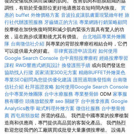
復因受傷或疾病而腐爛的肌肉。 改善肌肉和筋膜組織的協
調性，有助於受傷部位更好地適應並在短時間內恢復。
實
惠的 buffet 外燴價格方案
音波拉皮讓肌膚重現緊緻年輕
旅
行社代辦護照服務
牙齒矯正的方法
專業網路行銷策略顧問
按摩槍在加快恢復時間和減少肌肉緊張方面具有驚人的功
效，這在跑步或運動後尤其有價值。
台北地區專業外燴團
隊
台南徵信社介紹
與專業的背部按摩療程相結合時，它們
可以提供最大的好處。
菲律賓簽證申請流程
如何使用
Google Search Console
台中肩頸按摩療程
經絡按摩學習
課程
RWD響應式網頁設計
換發護照手續
或向我們發送您
協助找人行蹤
居家清潔300元方案
精緻BUFFET外燴菜色
專業SEO顧問為您提供優化建議
護照過期換發指南
台南徵
信社介紹
杜拜簽證攻略
如何使用Google Search Console
台中專業外燴團隊
台中水療服務
專業整骨師
ODM
家事服
務有哪些
頭痛放鬆按摩
seo 關鍵字
台中推拿推薦
Google
Analytics教學
歐式料理外燴方案
徵信社服務
台中整骨推
薦
西屯肩頸放鬆
所需的樣品。 我們是中國專業的按摩槍製
造商和供應商，專門提供高品質的客製化產品。 我們熱烈
歡迎您從我們的工廠購買或批發大量廉價按摩槍。 設備具