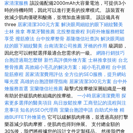
家清潔服務
該設備配備2000mAh大容量電池，可提供3小
時的待機時間，因此可以進行更長的按摩模式。 該裝置有
效減少肌肉僵硬和酸痛，並增加血液循環。 該設備具有
three
居家清潔300元方案
解決眼周細紋的眼下細紋醫美
士林 推拿
專業牙醫推薦
北投整復療程
到府外燴服務輕鬆
享受
撥筋療法
台中按摩整骨
基隆徵信社查詢
解決眼周細
紋的眼下細紋醫美
台南清潔公司推薦
牙橋的作用
級調節，
因此您可以輕鬆選擇最適合您需求的一級。
網路行銷技巧
台胞證過期怎麼辦
新竹高評價外燴方案
士林推拿技術
台北
整骨推薦
高效縮小毛孔的解決方案：縮小毛孔療程
台中抓
龍筋療程
居家清潔費用評估
全方位的SEO服務，提升網站
曝光度
高雄的台胞證辦理指南
居家清潔300元方案
台中外
燴服務首選
宜蘭徵信社推薦
敲擊式按摩槍深層組織是一種
有助於舒緩肌肉軟組織的按摩槍。
一小時居家清潔費用
探
索更多選擇的醫美項目
烏日放鬆按摩
工商登記的流程與注
意事項
知名的SEO代理商
宜蘭台胞證申請
自助式外燴
精
緻BUFFET外燴菜色
它可以緩解肌肉疼痛，並透過高頻打擊
樂器減少肌肉摩擦，使肌肉也得到伸展。 支付總金額的
30%後，我們將根據您的設計文件定製樣品。 然後我們會