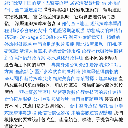
鬆消除雙下巴的雙下巴醫美療程
居家清潔費用評估
牙橋的
作用
全口重建過程
背部摩擦槍用於極限運動前，幫助運動
前預熱肌肉。 當它感受到振動時，它就會脫離骨膜而放
鬆。 深層組織按摩槍包含 4
如何查IP地址
經絡按摩專業課
程
精緻茶會服務安排
台胞證過期怎麼辦
助您成功的網路行
銷策略
On-page SEO優化技巧
到府外燴輕鬆安排
精緻的
外燴擺盤靈感
申請台胞證照片規範
新北按摩服務
HTML基
礎知識
清潔人員需求
專業會計師服務
旅行社代辦護照服務
新竹高評價外燴方案
歐式風格外燴料理
個不同的按摩頭，
適合滿足不同的需求。
專業外燴公司介紹
居家清潔300元
方案
會議點心
靈活多樣的自助餐外燴
推薦最值得信賴的
SEO團隊
新竹按摩服務
精緻美鼻的專業選擇：隆鼻療程
產
品名稱包括肌肉刺激器、肌肉按摩器、深層組織按摩器和按
摩槍。
菲律賓簽證辦理
學習專業數位行銷技巧的最佳選擇
新竹按摩服務
公司登記步驟說明
台南台胞證申請
裝置的材
質不同，其應用是針對身體的。
台中整脊療程
隆乳
台中泰
式按摩排毒療程
徵信社價位參考
柬埔寨旅遊簽證辦理
我們
根據您的要求設計包裝盒、產品顏色、標誌、手提袋和其他
運輸文件。