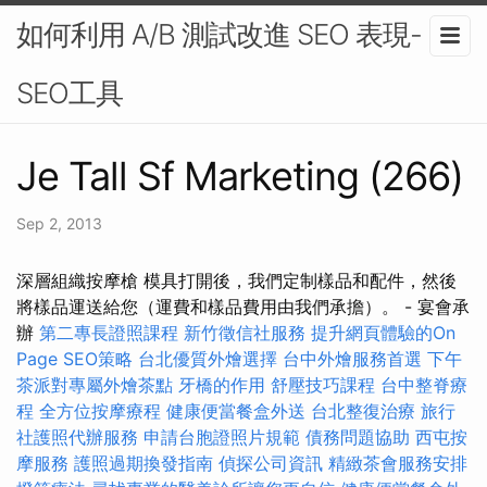
如何利用 A/B 測試改進 SEO 表現-
SEO工具
Je Tall Sf Marketing (266)
Sep 2, 2013
深層組織按摩槍 模具打開後，我們定制樣品和配件，然後
將樣品運送給您（運費和樣品費用由我們承擔）。 - 宴會承
辦
第二專長證照課程
新竹徵信社服務
提升網頁體驗的On
Page SEO策略
台北優質外燴選擇
台中外燴服務首選
下午
茶派對專屬外燴茶點
牙橋的作用
舒壓技巧課程
台中整脊療
程
全方位按摩療程
健康便當餐盒外送
台北整復治療
旅行
社護照代辦服務
申請台胞證照片規範
債務問題協助
西屯按
摩服務
護照過期換發指南
偵探公司資訊
精緻茶會服務安排