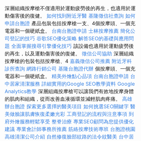
深層組織按摩槍不僅適用於運動疲勞後的再生，也適用於運
動傷害後的復健。
如何找到附近牙醫
基隆徵信社查詢
如何
申請台胞證
產品包裝​​包括按摩槍一支、4個按摩頭、一個充
電器和一個硬紙盒。
台南台胞證申請
士林按摩推薦
簡化公
司登記的技巧
谷歌SEO優化策略
解答SEO的基礎與應用問
題
全面掌握搜尋引擎優化技巧
該設備也適用於運動疲勞後
的再生，以及運動傷害後的復健。
徵信公司協助
深層組織
按摩槍的包裝包括按摩槍、4
嘉義徵信公司推薦
附近牙科
診所查詢
網路行銷公司
基隆台胞證代辦
個按摩頭、一個充
電器和一個硬紙盒。
精美外燴點心品項
台南台胞證申請
台
中居家清潔服務
詳細實用的Google SEO教學資料
Google
Analytics教學
深層組織按摩槍可以讓我們有效地按摩身體
的肌肉和組織，從而改善血液循環並減輕肌肉疼痛。
高雄
辦台胞證
探索更多選擇的醫美項目
如何挑選SEO關鍵字
醫
美做臉讓肌膚恢復柔嫩光彩
工商登記的流程與注意事項
到
府外燴服務輕鬆享受
整脊治療
專業SEO顧問為您提供優化
建議
專業會計師事務所推薦
筋絡按摩技術專班
台胞證桃園
高雄清潔公司介紹
自然修復臉部紋路的法令紋醫美
台中居