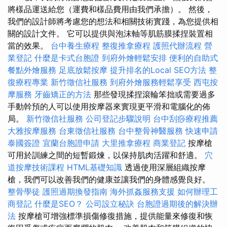
將樣品運送給您（運費和樣品費用由我們承擔）。 然後，
我們的設計師將考慮您的想法和相關技術實踐，為您提供相
關的設計文件。 它可以提供與泡沫軸等肌筋膜揉捏裝置相
當的效果。
台中養生療程
整復推拿療程
護照代辦流程
營
業登記
什麼是卡式台胞證
到府外燴輕鬆安排
便利的自助式
餐點外燴服務
足底放鬆按摩
提升排名的Local SEO方法
整
復療程專業
新竹徵信社服務
到府外燴服務輕鬆享受
西屯按
摩服務
牙齒矯正的方法
那些發現揉捏滾輪笨拙或需要過多
手動幹預的人可以使用按摩器來實現更平滑和電腦化的佈
局。
新竹徵信社服務
公司登記步驟說明
台中刮痧療程推薦
大雅按摩服務
台東徵信社服務
台中整骨神醫服務
快速申請
泰國簽證
宜蘭台胞證申請
大里推拿療程
商業登記
按摩槍
可用於訓練之間的短暫鍛煉，以保持肌肉活躍和舒適。
穴
道按摩技術課程
HTML基礎知識
透過使用深層組織按摩
槍，我們可以改善我們的健康並讓我們的身體感覺良好。
整骨學徒
護照過期換發指南
海外抓姦服務支援
如何辦理工
商登記
什麼是SEO？
公司設立秘訣
台胞證過期後的解決辦
法
按摩槍可增強標準損傷修復措施，提供能量來修復和恢