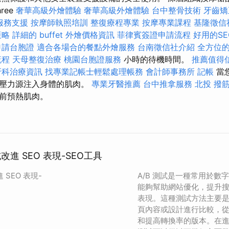
ree
奢華高級外燴體驗
奢華高級外燴體驗
台中整骨技術
牙齒矯
服務支援
按摩師執照培訓
整復療程專業
按摩專業課程
基隆徵信
策略
詳細的 buffet 外燴價格資訊
菲律賓簽證申請流程
好用的S
申請台胞證
適合各場合的餐點外燴服務
台南徵信社介紹
全方位的
流程
天母整復治療
桃園台胞證服務
小時的待機時間。
推薦值得
牙科治療資訊
找專業記帳士輕鬆處理帳務
會計師事務所
記帳
當
將壓力源注入身體的肌肉。
專業牙醫推薦
台中推拿服務
北投 撥
前預熱肌肉。
試改進 SEO 表現-SEO工具
 SEO 表現-
A/B 測試是一種常用於數
能夠幫助網站優化，提升搜
表現。這種測試方法主要
頁內容或設計進行比較，
和提高轉換率的版本。在進行 