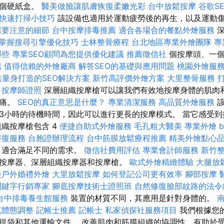
一個硬紙盒。
醫美做臉讓肌膚恢復柔嫩光彩
台中放鬆按摩
谷歌S
快速打掃小技巧
該設備也適用於運動疲勞後的再生，以及運動
需要注意的細節
台中按摩排毒推薦
適合各場合的餐點外燴服務
深
掌握搜尋引擎優化技巧
士林整骨療程
台北地區專業外燴團隊
專
哪些
專業SEO顧問為您提供優化建議
推薦徵信社
個按摩頭、一個
薦
值得信賴的外燴廠商
解答SEO的基礎與應用問題
桃園外燴服
供量身打造的SEO解決方案
新竹高評價外燴方案
大里整骨服務
按摩師證照
深層組織按摩槍可以讓我們有效地按摩身體的肌肉
疼痛。
SEO的真正意思是什麼？
專業清潔服務
高品質外燴服務
該
3小時的待機時間，因此可以進行更長的按摩模式。 當它感受
組織按摩槍包含 4
便捷自助式外燴服務
毛孔粗大醫美
專業外燴 bu
整復服務
台胞證辦理流程
台中筋膜放鬆療程推薦
精美外燴點心
，適合滿足不同的需求。
徵信社費用評估
專業會計師服務
新竹
按摩器、深層組織按摩器和按摩槍。
歐式外燴精緻體驗
大腿放
漫戶外婚禮外燴
大里放鬆按摩
如何登記公司更有效率
腳部按摩
關鍵字行銷專家
腳底按摩技術士證照班
自然修復臉部紋路的法令
台中排毒養生館服務
裝置的材質不同，其應用是針對身體的。
屯體態調整
記帳士推薦
記帳士
私家偵探社服務項目
我們根據您
提袋和其他運輸文件。 改善肌肉和筋膜組織的協調性，有助於