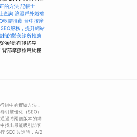
正的方法
記帳士
社查詢
浪漫戶外婚禮
EO軟體推薦
台中按摩
SEO服務，提升網站
信賴的醫美診所推薦
您的頭部前後搖晃
筋
背部摩擦槍用於極
字行銷中的實驗方法，
尋引擎優化（SEO）
是通過將兩個版本的網
從中找出最能吸引訪客
SEO 改進時，A/B