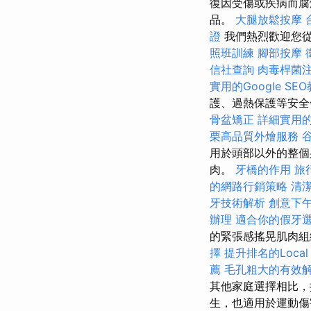
復因受傷或疾病而腐
品。
大腿放鬆按摩
證
我們熱烈歡迎您
照班訓練
腳部按摩
信社查詢
肉毒桿菌
實用的Google SE
護、過熱保護等安
骨盆矯正
詳細實用的G
栗高品質外燴服務
用於頭部以外的整個
肉。
牙橋的作用
旅
的網路行銷策略
清
牙技術解析
創意下
辦理
適合你的假牙
的緊張感搖晃肌肉組
擇
提升排名的Local
薦
毛孔粗大的有效
其他家庭選擇相比，
生，也適用於運動