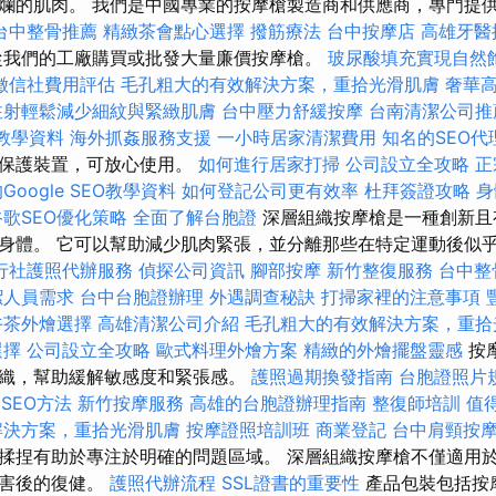
爛的肌肉。 我們是中國專業的按摩槍製造商和供應商，專門提
台中整骨推薦
精緻茶會點心選擇
撥筋療法
台中按摩店
高雄牙醫
從我們的工廠購買或批發大量廉價按摩槍。
玻尿酸填充實現自然
徵信社費用評估
毛孔粗大的有效解決方案，重拾光滑肌膚
奢華
注射輕鬆減少細紋與緊緻肌膚
台中壓力舒緩按摩
台南清潔公司推
O教學資料
海外抓姦服務支援
一小時居家清潔費用
知名的SEO代
全保護裝置，可放心使用。
如何進行居家打掃
公司設立全攻略
正
oogle SEO教學資料
如何登記公司更有效率
杜拜簽證攻略
身
谷歌SEO優化策略
全面了解台胞證
深層組織按摩槍是一種創新且
身體。 它可以幫助減少肌肉緊張，並分離那些在特定運動後似
行社護照代辦服務
偵探公司資訊
腳部按摩
新竹整復服務
台中整
潔人員需求
台中台胞證辦理
外遇調查秘訣
打掃家裡的注意事項
午茶外燴選擇
高雄清潔公司介紹
毛孔粗大的有效解決方案，重拾
選擇
公司設立全攻略
歐式料理外燴方案
精緻的外燴擺盤靈感
按
織，幫助緩解敏感度和緊張感。
護照過期換發指南
台胞證照片
 SEO方法
新竹按摩服務
高雄的台胞證辦理指南
整復師培訓
值
解決方案，重拾光滑肌膚
按摩證照培訓班
商業登記
台中肩頸按
揉捏有助於專注於明確的問題區域。 深層組織按摩槍不僅適用
傷害後的復健。
護照代辦流程
SSL證書的重要性
產品包裝​​包括