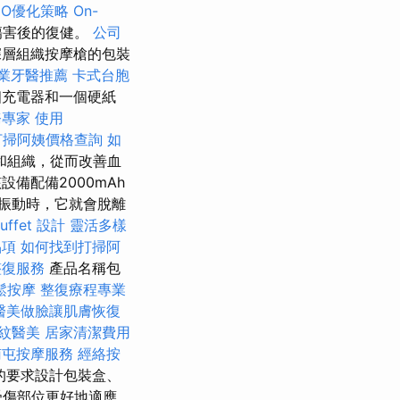
EO優化策略
On-
傷害後的復健。
公司
層組織按摩槍的包裝
業牙醫推薦
卡式台胞
充電器和一個硬紙
務專家
使用
打掃阿姨價格查詢
如
和組織，從而改善血
設備配備2000mAh
到振動時，它就會脫離
ffet 設計
靈活多樣
品項
如何找到打掃阿
整復服務
產品名稱包
鬆按摩
整復療程專業
醫美做臉讓肌膚恢復
紋醫美
居家清潔費用
南屯按摩服務
經絡按
的要求設計包裝盒、
受傷部位更好地適應