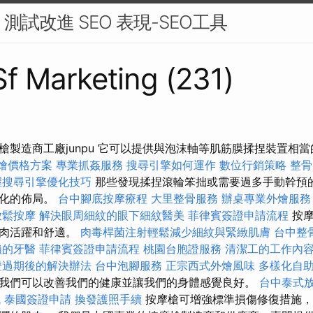
 測試改進 SEO 表現-SEO工具
 Sf Marketing (231)
槍製造商工廠junpu 它可以提供與泡沫軸等肌筋膜揉捏裝置相
 外燴價格方案
專業抓姦服務
搜尋引擎如何運作
數位行銷策略
整骨
握搜尋引擎優化技巧
那些發現揉捏滾輪笨拙或需要過多手動幹預
腦化的佈局。
台中腳底按摩療程
大里整骨服務
辦桌專業外燴服
放鬆按摩
解決眼周細紋的眼下細紋醫美
菲律賓簽證申請流程
按摩
肌肉活躍和舒適。
肉毒桿菌注射輕鬆減少細紋與緊緻肌膚
台中整
賴的牙醫
菲律賓簽證申請流程
桃園台胞證服務
清潔工的工作內
證過期後的解決辦法
台中泡腳服務
正宗西式外燴風味
多樣化自
我們可以改善我們的健康並讓我們的身體感覺良好。
台中泰式
訊
泰國簽證申請
換發護照手續
按摩槍可增強標準損傷修復措施，