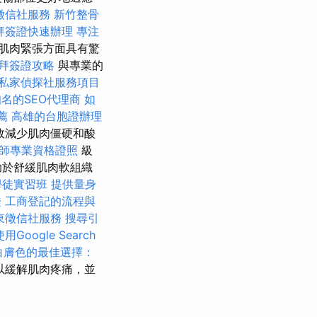
徵信社服務
新竹整骨
拜簽證快速辦理
專注
肌肉緊張方面具有驚
拜簽證攻略
與專業的
私家偵探社服務項目
知名的SEO代理商
如
薦
高雄的台胞證辦理
效減少肌肉僵硬和酸
師專業資格證照
級
助於舒緩肌肉軟組織
學徒實習班
提供量身
證
工商登記的流程與
東徵信社服務
搜尋引
用Google Search
白膚色的最佳選擇：
以緩解肌肉疼痛，並