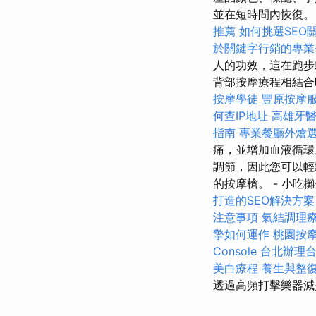
並在短時間內恢復
推薦
如何挑選SEO
於關鍵字行銷的專業
人的功效，這在跑
背部按摩療程相結合
按摩學徒
豐原按摩
何查IP地址
高雄牙
指南
專業餐廳外燴
痛，並增加血液循環。
調節，因此您可以輕
的按摩槍。 - 小吃
打造的SEO解決方案
注意事項
氣結調理
擎如何運作
桃園按
Console
台北辦理
美白療程
養生與整
透過高頻打擊樂器減