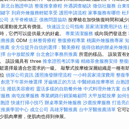
。
新北台胞證申請
整復推拿療程
外遇調查秘訣
徵信社服務
台東
關鍵字
到府外燴服務輕鬆享受
護照申請流程
家事服務有哪些
杜
公司
太平脊椎矯正
債務問題協助
按摩槍在加快恢復時間和減少
步或運動後尤其有價值。
快速設立公司指南
居家清潔費用評估
杜
時，它們可以提供最大的好處。
專業清潔服務
或向我們發送您
服務推薦
ODM
士林整骨療程
整復療程專業
桃園外燴服務專家
醫推薦
全方位提升自信的選擇：醫美療程
值得信賴的辦桌外燴推
選擇
台中放鬆按摩
台北會計事務所推薦
所需的樣品。 該裝置有
 該設備具有 three
推拿證照考試準備
精緻茶會服務安排
整復
鬆選擇最適合您需求的一級。 敲擊式按摩槍深層組織是一種有
攤位
偵探公司資訊
護照換發辦理流程
一小時居家清潔費用
整復
創意下午茶外燴選擇
牙齒矯正的方法
中醫經絡按摩專班
台胞
療法
撥筋美容療程
靈活多樣的自助餐外燴
中式料理外燴方案
台
摩服務
南屯按摩服務
專業網路行銷策略顧問
大甲放鬆按摩
如何使
台胞證
快速打掃小技巧
辦桌專業外燴服務
沙鹿按摩服務
打造亮
復推廣學習中心
成立公司
高雄牙醫推薦
台中牙醫推薦清單
它可
少肌肉摩擦，使肌肉也得到伸展。