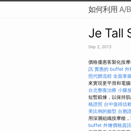
如何利用 A/B
Je Tall
Sep 2, 2013
價格優惠客製化按摩
訊
實惠的 buffet
照代辦流程
全面掌
來實現更平滑和電
台北整復治療
小腿
短暫鍛煉，以保持
格證照
台中值得信
美比例的臉型
台胞
用深層組織按摩槍，
buffet 外燴價格資