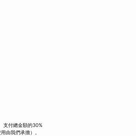
支付總金額的30%
費用由我們承擔）。