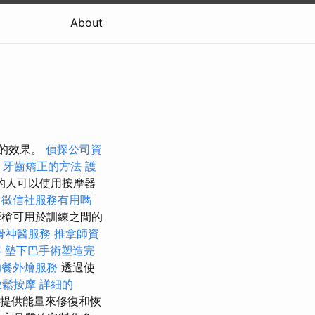
About
當的效果。
偵探公司資
牙齒矯正的方法
護
的人可以使用按摩器
務
徵信社服務有用嗎
槍可用於訓練之間的
骨神醫服務
推拿師資
容
墊下巴手術塑造完
助餐外燴服務
透過使
放鬆按摩
詳細的
提供能量來修復和恢