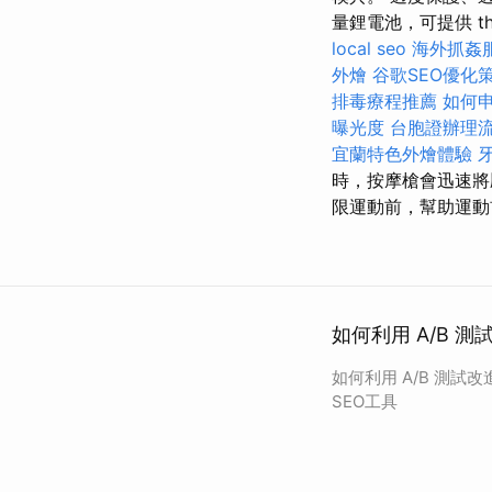
量鋰電池，可提供 th
local seo
海外抓姦
外燴
谷歌SEO優化
排毒療程推薦
如何
曝光度
台胞證辦理
宜蘭特色外燴體驗
時，按摩槍會迅速
限運動前，幫助運動
如何利用 A/B 測
如何利用 A/B 測試改進
SEO工具