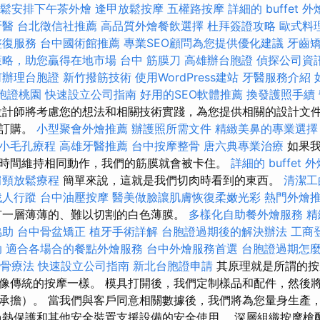
鬆安排下午茶外燴
逢甲放鬆按摩
五權路按摩
詳細的 buffet
牙醫
台北徵信社推薦
高品質外燴餐飲選擇
杜拜簽證攻略
歐式料
整復服務
台中國術館推薦
專業SEO顧問為您提供優化建議
牙齒
策略，助您贏得在地市場
台中 筋膜刀
高雄辦台胞證
偵探公司資
何辦理台胞證
新竹撥筋技術
使用WordPress建站
牙醫服務介紹
胞證桃園
快速設立公司指南
好用的SEO軟體推薦
換發護照手續
計師將考慮您的想法和相關技術實踐，為您提供相關的設計文件
量訂購。
小型聚會外燴推薦
辦護照所需文件
精緻美鼻的專業選擇
小毛孔療程
高雄牙醫推薦
台中按摩整骨
唐六典專業治療
如果我
時間維持相同動作，我們的筋膜就會被卡住。
詳細的 buffet
肩頸放鬆療程
簡單來說，這就是我們切肉時看到的東西。
清潔工
找人行蹤
台中油壓按摩
醫美做臉讓肌膚恢復柔嫩光彩
熱門外燴
有一層薄薄的、難以切割的白色薄膜。
多樣化自助餐外燴服務
精
協助
台中骨盆矯正
植牙手術詳解
台胞證過期後的解決辦法
工商
助
適合各場合的餐點外燴服務
台中外燴服務首選
台胞證過期怎
骨療法
快速設立公司指南
新北台胞證申請
其原理就是所謂的按
像傳統的按摩一樣。 模具打開後，我們定制樣品和配件，然後
承擔）。 當我們與客戶同意相關數據後，我們將為您量身生產
熱保護和其他安全裝置支援設備的安全使用。 深層組織按摩槍配備 