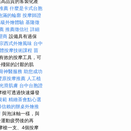
供高品質的客製化產
推薦
什麼是卡式台胞
飽滿的輪廓
按摩師證
高級外燴體驗
基隆徵
薦
推薦徵信社
詳細
理商
設備具有過保
宗西式外燴風味
台中
體按摩技術課程
苗
有效的按摩工具，可
乎殘留的討厭的肌
骨神醫服務
助您成功
豐原按摩推薦
人工植
光滑肌膚
台中台胞證
摩槍可透過快速爆發
規範
精緻茶會點心選
得信賴的辦桌外燴推
摩
與泡沫軸一樣，與
於運動疲勞後的再
按摩槍一支、4個按摩