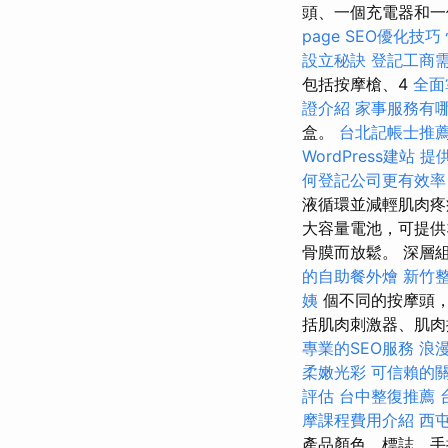
頭、一個充電器和
page SEO優化技巧
設立秘訣
登記工商
包括按摩槍、4
全面
證介紹
家事服務有
盒。
台北記帳士推
WordPress建站
提
何登記公司更有效率
液循環並減輕肌肉
大容量電池，可提供
骨膜而放鬆。 深層
的自助餐外燴
新竹
姨
個不同的按摩頭
括肌肉刺激器、肌肉
專業的SEO服務
浪
柔嫩光彩
可信賴的
評估
台中整復推薦
摩課程費用介紹
西
產品顏色、標誌、手