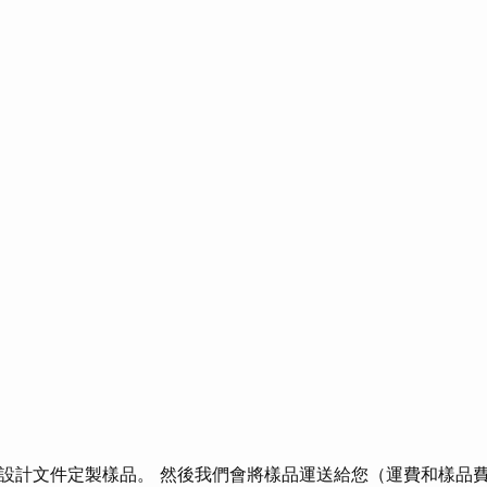
設計文件定製樣品。 然後我們會將樣品運送給您（運費和樣品