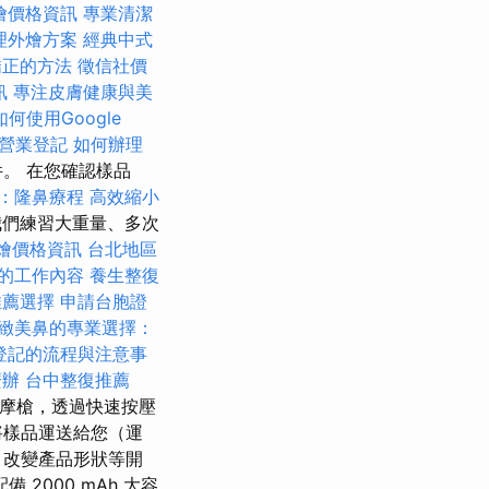
 外燴價格資訊
專業清潔
理外燴方案
經典中式
矯正的方法
徵信社價
訊
專注皮膚健康與美
如何使用Google
營業登記
如何辦理
。 在您確認樣品
：隆鼻療程
高效縮小
們練習大重量、多次
 外燴價格資訊
台北地區
的工作內容
養生整復
推薦選擇
申請台胞證
緻美鼻的專業選擇：
登記的流程與注意事
麼辦
台中整復推薦
摩槍，透過快速按壓
將樣品運送給您（運
，改變產品形狀等開
2000 mAh 大容