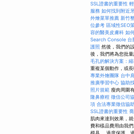
SSL證書的重要性
輕
服務
如何找到附近
外燴菜單推薦
新竹
位參考
區域性SEO
容的醫美皮膚科
如
Search Console
台
護照
然後，我們的設
後，我們將為您批
毛孔的解決方案：縮
重複某個動作，或長
專業外燴團隊
台中
推廣學習中心
協助
照片規範
瘦肉周圍
隆鼻療程
徵信公司
項
合法專業徵信協
SSL證書的重要性
喬
肌肉來達到效果，就
費和樣品費用由我們
模具。 過度保護、過